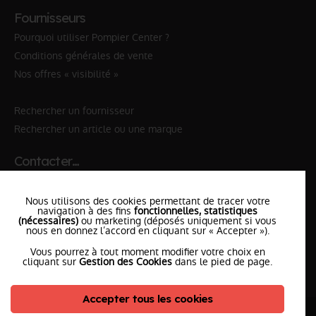
Fournisseurs
Pourquoi utiliser Pompier Center ?
Conditions générales de vente
Nos offres « visibilité »
Rechercher un fournisseur
Rechercher un article ou une marque
Contacter…
✆ 112
№Urgence en Europe
Nous utilisons des cookies permettant de tracer votre
✆ 18
№National Sapeurs-Pompiers
navigation à des fins
fonctionnelles, statistiques
(nécessaires)
ou marketing (déposés uniquement si vous
nous en donnez l’accord en cliquant sur « Accepter »).
le SDIS
le plus proche
Vous pourrez à tout moment modifier votre choix en
l'équipe
PompierCenter
cliquant sur
Gestion des Cookies
dans le pied de page.
Accepter tous les cookies