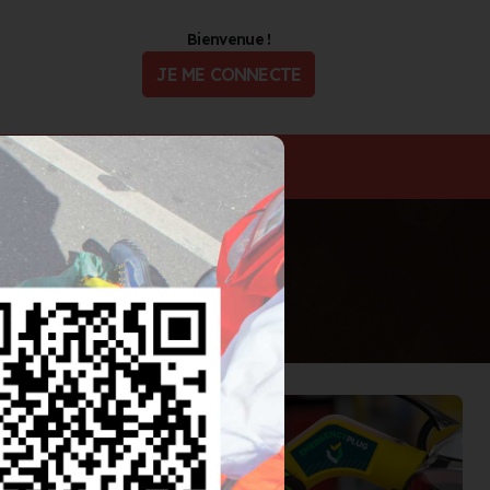
Bienvenue !
JE ME CONNECTE
ualité
Offres d'Emploi
En savoir plus
fil d'actus