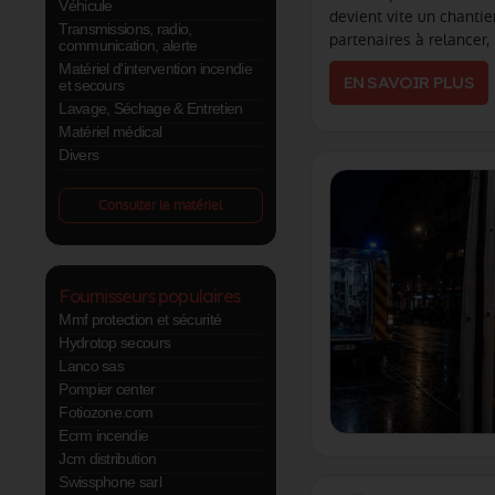
Véhicule
devient vite un chantier
Transmissions, radio,
partenaires à relancer,
communication, alerte
à tenir. Chez CSP Éditi
Matériel d'intervention incendie
EN SAVOIR PLUS
pour que v (...)
et secours
Lavage, Séchage & Entretien
Matériel médical
Divers
Consulter le matériel
Fournisseurs populaires
Mmf protection et sécurité
Hydrotop secours
Lanco sas
Pompier center
Fotiozone.com
Ecrm incendie
Jcm distribution
Swissphone sarl