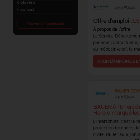
Knds cbrn
Il y a 111 jours
Euromast
Offre d’emploi :
LE
Trouver un fournisseur
À propos de l’offre
Le Service Départementa
par voie contractuelle,
du médecin-chef, le man
VOIR L’ANNONCE E
BAUER COM
Il y a 5 jours
BAUER à l'Interschu
Hero a marqué les
L'Interschutz, c'est le
protection incendie, du
civile. Du 1er au 6 juin