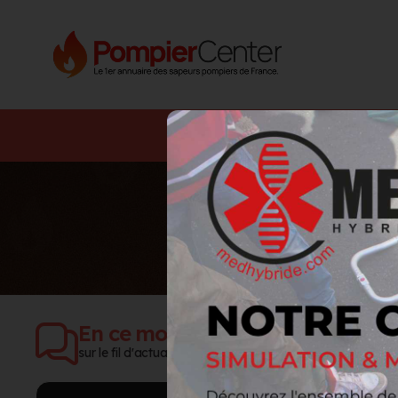
Annuaire SDIS
Annuaire 
Communiquez
en quelques clics 
publiez des actualités ciblées, 
En ce moment
sur le fil d'actualité Pompier Center