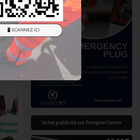
stiers,
Votre publicité sur PompierCenter