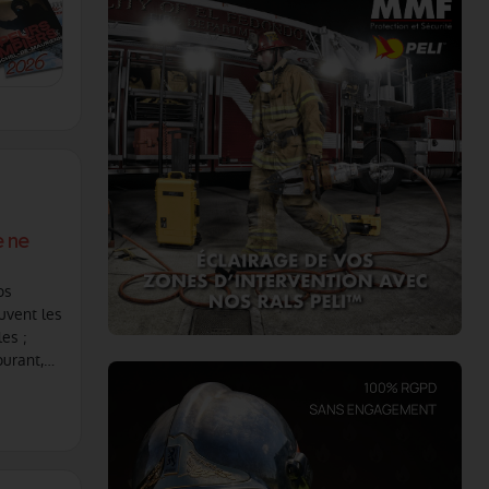
e ne
os
uvent les
les ;
ourant,
iques