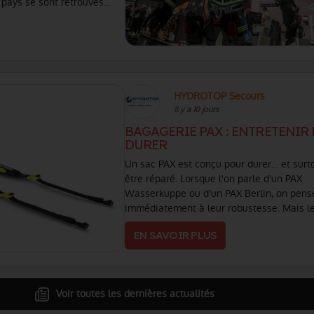
pays se sont retrouvés
 grand salon de l'histoire
HYDROTOP Secours
Il y a 10 jours
BAGAGERIE PAX : ENTRETENIR
DURER
Un sac PAX est conçu pour durer… et surt
être réparé. Lorsque l'on parle d'un PAX
Wasserkuppe ou d'un PAX Berlin, on pens
immédiatement à leur robustesse. Mais l
véritable force est ailleurs. Ils sont conçu
EN SAVOIR PLUS
évoluer avec vous et être (...)
Voir toutes les dernières actualités