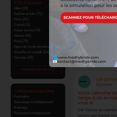
SDIS mis à jour
Allier (03)
SaÔne et loire (71)
Orne (61)
Cantal (15)
Haute savoie (74)
Vienne (86)
Paris (75)
Alpes de haute-provence (04)
Meurthe et moselle (54)
Gironde (33)
Consulter tous les SDIS
CSP EDITIO
Il y a 2 jours
Catégories populaires
Votre calendrier p
Formation
temps & clé en mai
Sauvetage et déblaiement
vous 📅
Eclairage
CSP Édition, le calendr
Pompes et motopompes
savons que monter un c