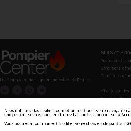
SDIS et Sap
Pourquoi utilise
Conditions génér
Conditions géné
er
Le 1
annuaire des sapeurs pompiers de France.
Mise à jour des
Consulter l'org
Rechercher un 
Nous utilisons des cookies permettant de tracer votre navigation à
uniquement si vous nous en donnez l’accord en cliquant sur « Accep
Vous pourrez à tout moment modifier votre choix en cliquant sur
Ge
©2026 Pompier Center
•
Mentio