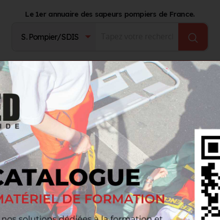
Le 1er annuaire des sapeurs pompiers de France.
Fournisseurs
Catalogue Produits
Journal d'act
auprès d'une liste choisie, augmentez votre visibilité,
élargissez votre réseau…
Voir tout le 