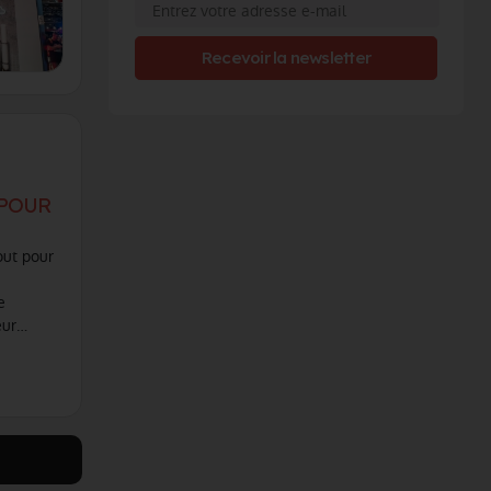
Recevoir la newsletter
 POUR
out pour
e
eur
s pour