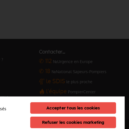
Contacter…
 ?
✆ 112
№Urgence en Europe
✆ 18
№National Sapeurs-Pompiers
le SDIS
le plus proche
l'équipe
PompierCenter
arque
Accepter tous les cookies
osés
Refuser les cookies marketing
eption :
ClicConnect
&
Digicalys