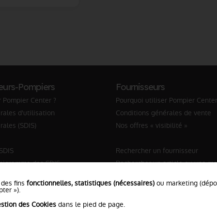
eurs-Pompiers
Fournisseurs
r Pompier Center ?
Pourquoi utiliser Pompier Center
ales d'utilisation
Conditions générales de vente
rales (SDIS)
Nos offres « visibilité »
 SDIS
Rechercher un fournisseur
anigramme des SDIS
Rechercher un article ou une m
Sapeur-Pompier
 des fins
fonctionnelles, statistiques (nécessaires)
ou marketing (dép
ter »).
stion des Cookies
dans le pied de page.
ns Légales
•
Protection de vos données
•
Plan du Site
• Conc