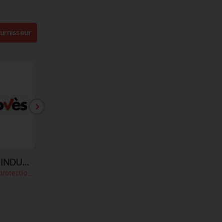
urnisseur
PROCOVES INDUSTRIE SA
HORANET
AQUAMANIA - TOPSTAR
Vêtements de protection, scaphandres
Logistique
Plongées