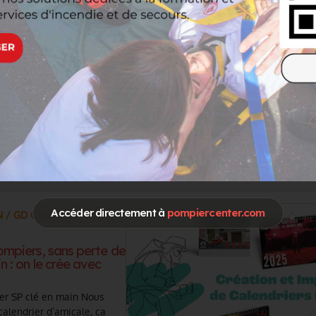
JCM DISTRIBUTION
Il y a 1 jours
VALLFIREST, fabricant leader
d'équipements pour pompiers fore
choisit JCM Distribution pour sa
représentation en France...
EN SAVOIR PLUS
Accéder directement à
pompiercenter.com
N / GD COMMUNICATION
ompiers, sans perte de
n : on le crée avec
ier SP clé en main Nous
alendrier d’amicale, ça