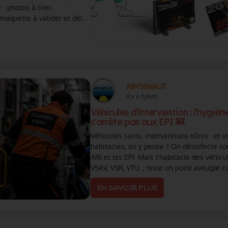
 : photos à trier,
 maquette à valider et délai
on, on prend tout ça en main
ABYSSNAUT
Il y a 3 jours
Véhicules d'intervention : l'hygièn
s'arrête pas aux EPI 🚒
Véhicules sains, interventions sûres : et v
habitacles, on y pense ? On désinfecte so
ARI et les EPI. Mais l'habitacle des véhicu
VSAV, VSR, VTU ; reste un point aveugle c
alors que les contaminations microbiolog
EN SAVOIR PLUS
peuvent y (...)