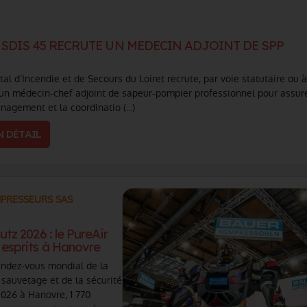
 SDIS 45 RECRUTE UN MEDECIN ADJOINT DE SPP
l d’Incendie et de Secours du Loiret recrute, par voie statutaire ou 
 un médecin-chef adjoint de sapeur-pompier professionnel pour assure
agement et la coordinatio (...)
N DÉTAIL
PRESSEURS SAS
tz 2026 : le PureAir
 esprits à Hanovre
 rendez-vous mondial de la
 sauvetage et de la sécurité
 2026 à Hanovre, 1 770