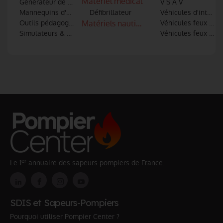
Matériel médical
Générateur de fumée
V S A V
Mannequins d'entrainement
Défibrillateur
Véhicules d'interve
Outils pédagogiques
Matériels nautiques
Véhicules feux de 
Simulateurs & Réalité virtuelle
Véhicules feux indu
er
Le 1
annuaire des sapeurs pompiers de France.
SDIS et Sapeurs-Pompiers
Pourquoi utiliser Pompier Center ?