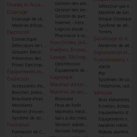
Gestion des alertes et informatique
Drones et Accessoires
Détection gaz et id
Gestion des services techniques
Eclairage
Matériel de lutte co
Gestion du patrimoine
Eclairage de sécurité
Risque Chimique
Internet - Intranet - Extranet
Matériel d'éclairage
Système de décont
Logiciel d'aide à la décision
Electricité
Tentes
Pharmacie à usage intérieur
Sauvetage et débl
Connectique
Insecticides, pulvérisateurs, combinaiso
Détecteurs de lignes haute tension pour moyens aériens
Matériels de désin
Insignes, écussons et patronymes
Groupes électrogènes
Signalisation et co
Lavage, Séchage & Entretien
Prévention des risques électriques
Transmissions, radi
Désinfection
Prises Electriques
Alerte
Équipement de nettoyage par ultrasons
Equipements Industriels
Bip
Logistique
Extinction
Systèmes de commu
Matériel d'intervention incendie et sec
Accessoires d'extinction (tuyaux, lances, robinets, raccords)
Téléphonie, radio-t
Matériel de secours
Bouches, poteaux d'incendie et points d'eau
Véhicule
Brouillard d'eau
Brancard
Bras élévateurs art
Mouillants
Feux de forêt
Echelles, échelles 
Robinet d'incendie
Matériels médical et de secourisme
Equipements d'atel
Système de dosage additifs
Sacs à dos médicaux
Equipements spécia
Formation
Secours aquatiques
Matériel médical et
Secours héliporté et hélitreuillage
Formation de Conduite Opérationnelle des véhicules
Rideau aluminium