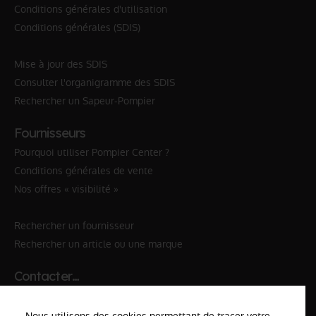
Conditions générales d'utilisation
Conditions générales (SDIS)
Mise à jour des SDIS
Consulter l'organigramme des SDIS
Rechercher un Sapeur-Pompier
Fournisseurs
Pourquoi utiliser Pompier Center ?
Conditions générales de vente
Nos offres « visibilité »
Rechercher un fournisseur
Rechercher un article ou une marque
Contacter…
✆ 112
№Urgence en Europe