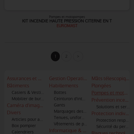
Pompes et motopompes
KIT INCENDIE HAUTE PRESSION CITERNE EN T
EUROMAST
1
2
>
Assurances et mutuelles
Gestion Operationnelle
Mâts télescopiques
Bâtiments
Habillements
Plongées
Casiers & Vestiaires
Bottes
Pompes et motopo
Mobilier de bureau
Ceinturon d'intervention
Prévention incendi
Caméra d'imagerie thermique - infra rouge
Gants
Solutions et servic
Marquages des articles textiles
Divers
Protection individue
Tenues, uniformes
Articles pour amicale
Protection respirato
Vêtements de protection, scaphandres
Box pompier
Sécurité du personne
Informatique & logiciels
Calendriers
Risques technologi