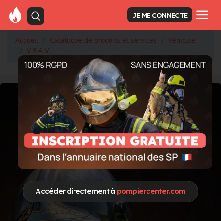
JE ME CONNECTE
Accueil
Catalogue de produits et services
Véhicule
V S A V
Accéder directement à
pompiercenter.com