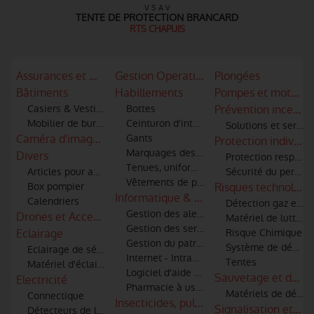
V S A V
TENTE DE PROTECTION BRANCARD
RTS CHAPUIS
Assurances et mutuelles
Gestion Operationnelle
Plongées
Bâtiments
Habillements
Pompes et motopo
Casiers & Vestiaires
Bottes
Prévention incendi
Mobilier de bureau
Ceinturon d'intervention
Solutions et servic
Caméra d'imagerie thermique - infra rouge
Gants
Protection individue
Marquages des articles textiles
Divers
Protection respirato
Tenues, uniformes
Articles pour amicale
Sécurité du personne
Vêtements de protection, scaphandres
Box pompier
Risques technologi
Informatique & logiciels
Calendriers
Détection gaz et id
Gestion des alertes et informatique
Drones et Accessoires
Matériel de lutte co
Gestion des services techniques
Eclairage
Risque Chimique
Gestion du patrimoine
Système de décont
Eclairage de sécurité
Internet - Intranet - Extranet
Tentes
Matériel d'éclairage
Logiciel d'aide à la décision
Sauvetage et débl
Electricité
Pharmacie à usage intérieur
Matériels de désin
Connectique
Insecticides, pulvérisateurs, combinaiso
Signalisation et co
Détecteurs de lignes haute tension pour moyens aériens