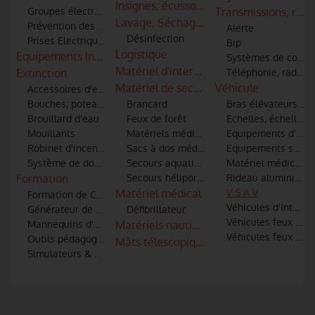
Insignes, écussons et patronymes
Groupes électrogènes
Transmissions, radi
Lavage, Séchage & Entretien
Prévention des risques électriques
Alerte
Désinfection
Prises Electriques
Bip
Logistique
Equipements Industriels
Systèmes de commu
Matériel d'intervention incendie et sec
Extinction
Téléphonie, radio-t
Matériel de secours
Véhicule
Accessoires d'extinction (tuyaux, lances, robinets, raccords)
Bouches, poteaux d'incendie et points d'eau
Brancard
Bras élévateurs art
Brouillard d'eau
Feux de forêt
Echelles, échelles 
Mouillants
Matériels médical et de secourisme
Equipements d'atel
Robinet d'incendie
Sacs à dos médicaux
Equipements spécia
Système de dosage additifs
Secours aquatiques
Matériel médical et
Formation
Secours héliporté et hélitreuillage
Rideau aluminium
Matériel médical
V S A V
Formation de Conduite Opérationnelle des véhicules
Véhicules d'interve
Générateur de fumée
Défibrillateur
Véhicules feux de 
Mannequins d'entrainement
Matériels nautiques
Véhicules feux indu
Outils pédagogiques
Mâts télescopiques
Simulateurs & Réalité virtuelle