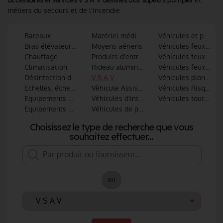
et
accessoires et services V S A V destinés aux sapeurs pompier
métiers du secours et de l'incendie
Bateaux
Matériel médical et de secours routier
Véhicules et post
Bras élévateurs articulés
Moyens aériens
Véhicules feux de v
Chauffage
Produits d'entretien vehicules
Véhicules feux indus
Climatisation
Rideau aluminium
Véhicules feux urba
Désinfection de véhicule
V S A V
Véhicules plongeur
Echelles, échelles aériennes
Vèhicule Assistance Respiratoire
Véhicules Risques t
Equipements d'atelier des véhicules
Véhicules d'interventions divers
Véhicules tout usag
Equipements spéciaux pour véhicules
Véhicules de première intervention
Choisissez le type de recherche que vous
souhaitez effectuer...
ou