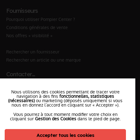
Fournisseurs
Pourquoi utiliser Pompier Center ?
Conditions générales de vente
Nos offres « visibilité »
Rechercher un fournisseur
Rechercher un article ou une marque
Contacter…
✆ 112
№Urgence en Europe
Nous utilisons des cookies permettant de tracer votre
✆ 18
№National Sapeurs-Pompiers
navigation à des fins
fonctionnelles, statistiques
(nécessaires)
ou marketing (déposés uniquement si vous
nous en donnez l’accord en cliquant sur « Accepter »).
le SDIS
le plus proche
Vous pourrez à tout moment modifier votre choix en
l'équipe
PompierCenter
cliquant sur
Gestion des Cookies
dans le pied de page.
Accepter tous les cookies