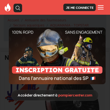
JE ME CONNECTE
Accueil
Annuaire des fournisseurs
Secours aquatiques
AQUAMANIA - TOPSTAR
SUIT DRY TOPSTAR OPS Rescue la combinaison
étanche conçue pour les sapeurs-pompiers
Accéder directement à
pompiercenter.com