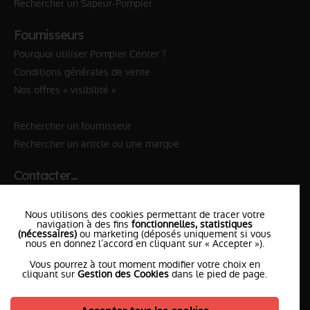
Rechercher un Sapeur-Pompier
Fournisseurs
Pourquoi utiliser Pompier Center ?
Conditions générales de vente
Nos offres « visibilité »
Rechercher un fournisseur
Rechercher un article ou une marque
Contacter…
✆ 112
№Urgence en Europe
Nous utilisons des cookies permettant de tracer votre
✆ 18
№National Sapeurs-Pompiers
navigation à des fins
fonctionnelles, statistiques
(nécessaires)
ou marketing (déposés uniquement si vous
nous en donnez l’accord en cliquant sur « Accepter »).
le SDIS
le plus proche
Vous pourrez à tout moment modifier votre choix en
l'équipe
PompierCenter
cliquant sur
Gestion des Cookies
dans le pied de page.