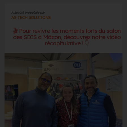
Actualité propulsée par
AS-TECH SOLUTIONS
🎬 Pour revivre les moments forts du salon
des SDIS à Mâcon, découvrez notre vidéo
récapitulative ! 👇