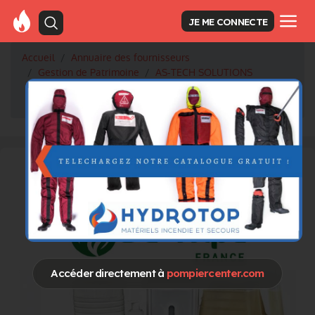
JE ME CONNECTE
Accueil
Annuaire des fournisseurs
Gestion de Patrimoine
AS-TECH SOLUTIONS
🎬 Pour revivre les moments forts du salon des SDIS à
Mâcon, découvrez notre vidéo récapitulative ! 👇
Accéder directement à
pompiercenter.com