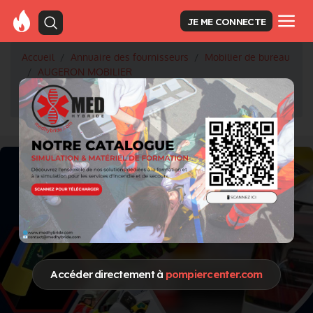
JE ME CONNECTE
Accueil
Annuaire des fournisseurs
Mobilier de bureau
AUGERON MOBILIER
Augeron sera présent au Congrès des Urgences à Paris
!
Accéder directement à
pompiercenter.com