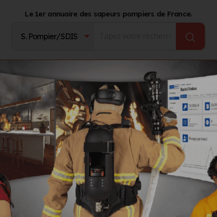
Le 1er annuaire des sapeurs pompiers de France.
Fournisseurs
Catalogue Produits
Journal d'act
ntervention
NEUFOCA
 du feu qui se déroule en ce moment à DAX jusqu'au 22 novembre
l'emploi intégré du feu qui se déroule en ce mom
qu'au 22 novembre