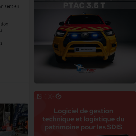
anisent en
ation
eu
es