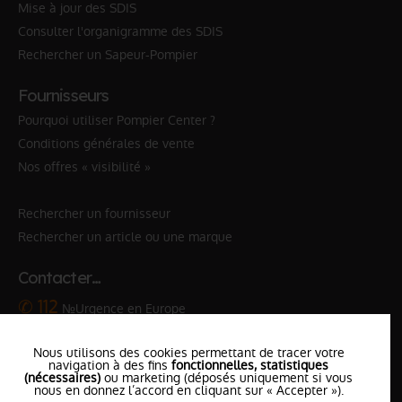
Mise à jour des SDIS
Consulter l'organigramme des SDIS
Rechercher un Sapeur-Pompier
Fournisseurs
Pourquoi utiliser Pompier Center ?
Conditions générales de vente
Nos offres « visibilité »
Rechercher un fournisseur
Rechercher un article ou une marque
Contacter…
✆ 112
№Urgence en Europe
✆ 18
№National Sapeurs-Pompiers
Nous utilisons des cookies permettant de tracer votre
navigation à des fins
fonctionnelles, statistiques
le SDIS
le plus proche
(nécessaires)
ou marketing (déposés uniquement si vous
nous en donnez l’accord en cliquant sur « Accepter »).
l'équipe