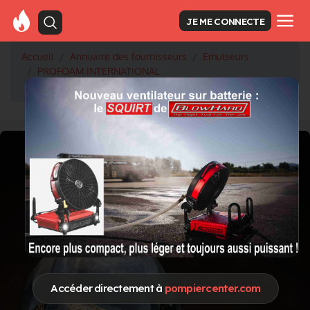
JE ME CONNECTE
Accueil
Annuaire des fournisseurs
Emulseurs
PROFOAM INTERNATIONAL
Au Congrès National des Sapeurs-Pompiers de Mâcon
Accéder directement à
pompiercenter.com