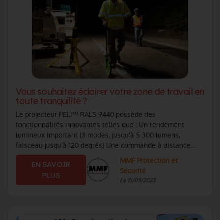
Vous souhaitez éclairer votre zone de travail en
toute tranquilité ?
Le projecteur PELI™ RALS 9440 possède des
fonctionnalités innovantes telles que : Un rendement
lumineux important (3 modes, jusqu'à 5 300 lumens,
faisceau jusqu’à 120 degrés) Une commande à distance
avec une application smartphone en Bluetooth™ Une (...)
MMF Protection et
EN SAVOIR
Sécurité
PLUS
Le 15/09/2023