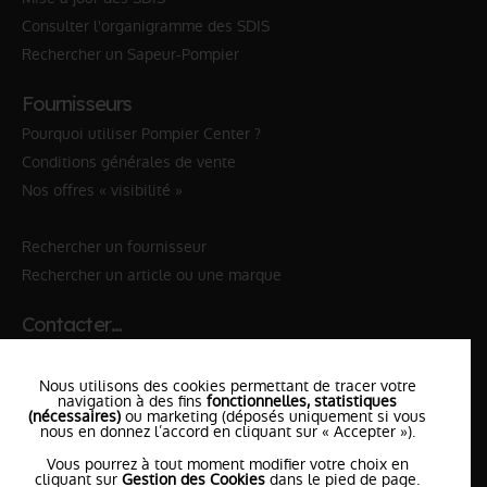
Consulter l'organigramme des SDIS
Rechercher un Sapeur-Pompier
Fournisseurs
Pourquoi utiliser Pompier Center ?
Conditions générales de vente
Nos offres « visibilité »
Rechercher un fournisseur
Rechercher un article ou une marque
Contacter…
✆ 112
№Urgence en Europe
Nous utilisons des cookies permettant de tracer votre
✆ 18
№National Sapeurs-Pompiers
navigation à des fins
fonctionnelles, statistiques
(nécessaires)
ou marketing (déposés uniquement si vous
le SDIS
nous en donnez l’accord en cliquant sur « Accepter »).
le plus proche
Vous pourrez à tout moment modifier votre choix en
l'équipe
PompierCenter
cliquant sur
Gestion des Cookies
dans le pied de page.