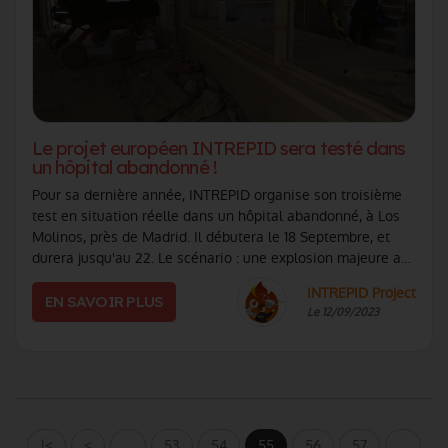
Le projet européen INTREPID sera testé dans
un hôpital abandonné !
Pour sa dernière année, INTREPID organise son troisième
test en situation réelle dans un hôpital abandonné, à Los
Molinos, près de Madrid. Il débutera le 18 Septembre, et
durera jusqu'au 22. Le scénario : une explosion majeure a
lieu dans un hôpital, (...)
INTREPID Project
EN SAVOIR PLUS
Le 12/09/2023
|<
<
…
53
54
55
56
57
…