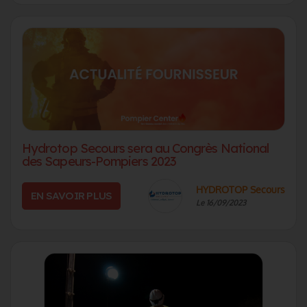
Hydrotop Secours sera au Congrès National
des Sapeurs-Pompiers 2023
HYDROTOP Secours
EN SAVOIR PLUS
Le 16/09/2023