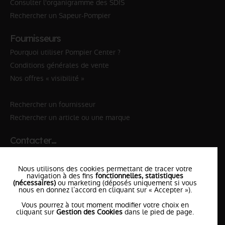
Consulter l'organigramme des SDIS
Rechercher un Sapeur-Pompier
Fournisseurs
Pourquoi utiliser Pompier Center ?
Conditions générales de vente
Nos offres « visibilité »
Rechercher un fournisseur
Rechercher un article ou une marque
Contacter…
✆ 112
№Urgence en Europe
Nous utilisons des cookies permettant de tracer votre
✆ 18
№National Sapeurs-Pompiers
navigation à des fins
fonctionnelles, statistiques
(nécessaires)
ou marketing (déposés uniquement si vous
nous en donnez l’accord en cliquant sur « Accepter »).
le SDIS
le plus proche
Vous pourrez à tout moment modifier votre choix en
l'équipe
PompierCenter
cliquant sur
Gestion des Cookies
dans le pied de page.