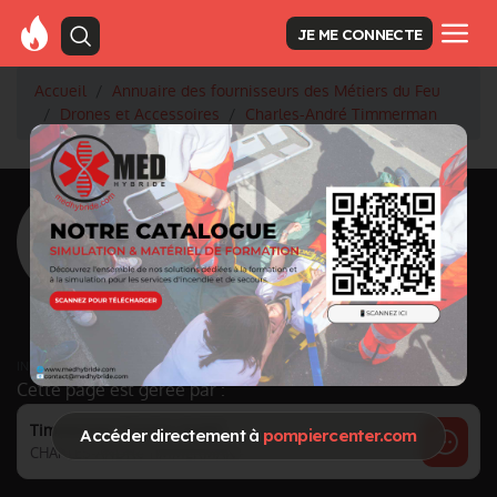
JE ME CONNECTE
Accueil
Annuaire des fournisseurs des Métiers du Feu
Drones et Accessoires
Charles-André Timmerman
<
Retour à la liste des fournisseurs
Charles-André
Timmerman
Activité principale
Drones et Accessoires
INFORMATIONS MISES À JOUR LE 29/02/2024
Cette page est gérée par :
Timmerman Charles-André
Accéder directement à
pompiercenter.com
CHARLES-ANDRé TIMMERMAN