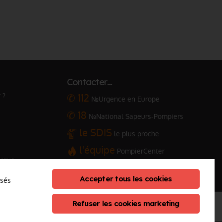
Contacter…
 ?
✆ 112
№Urgence en Europe
✆ 18
№National Sapeurs-Pompiers
le SDIS
le plus proche
l'équipe
PompierCenter
arque
Accepter tous les cookies
osés
Refuser les cookies marketing
eption :
ClicConnect
&
Digicalys