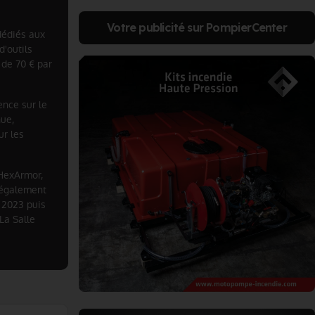
Votre publicité sur PompierCenter
dédiés aux
'outils
 de 70 € par
ence sur le
ue,
ur les
 HexArmor,
a également
 2023 puis
La Salle