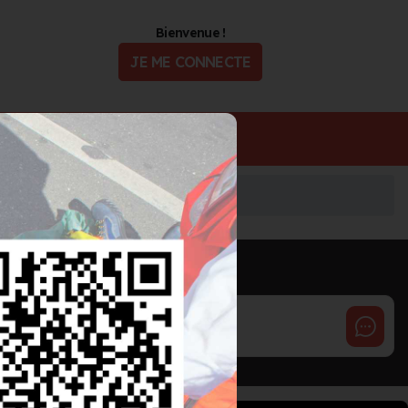
Bienvenue !
JE ME CONNECTE
ualité
Offres d'Emploi
INFORMATIONS MISES À JOUR IL Y A 30 JOURS
Cette page est gérée par :
Deleau Zach
FIREFIGHTBOX