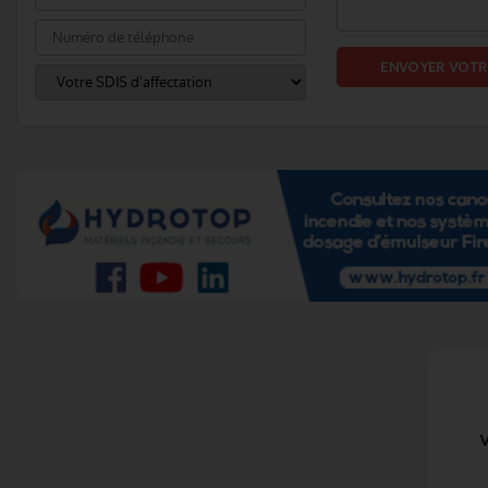
ENVOYER VOTR
V