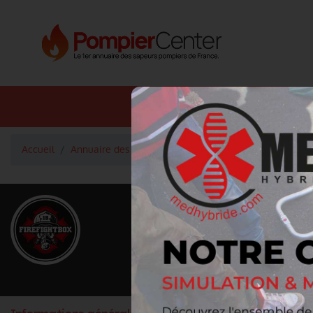
Annuaire SDIS
Annuaire 
Accueil
Annuaire des fournisseurs des Métiers du Feu
Dive
<
Retour à la liste des fournisseurs
FIREFIGHTBOX
Activité principale
Articles pour amicale