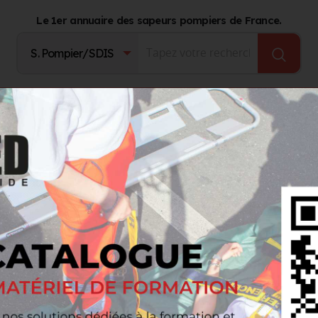
Le 1er annuaire des sapeurs pompiers de France.
Fournisseurs
Catalogue Produits
Journal d'act
rs
Articles pour amicale
FIREFIGHTBOX