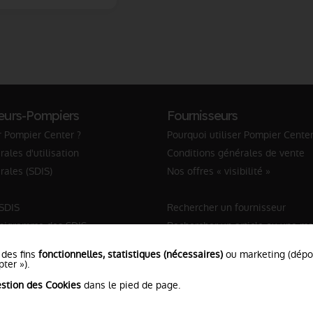
eurs-Pompiers
Fournisseurs
r Pompier Center ?
Pourquoi utiliser Pompier Center
ales d'utilisation
Conditions générales de vente
rales (SDIS)
Nos offres « visibilité »
 SDIS
Rechercher un fournisseur
anigramme des SDIS
Rechercher un article ou une m
Sapeur-Pompier
 des fins
fonctionnelles, statistiques (nécessaires)
ou marketing (dép
ter »).
stion des Cookies
dans le pied de page.
ns Légales
•
Protection de vos données
•
Plan du Site
• Conc