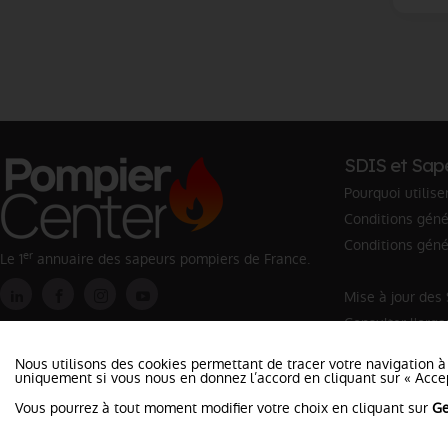
SDIS et Sap
Pourquoi utilise
Conditions génér
Conditions géné
er
Le 1
annuaire des sapeurs pompiers de France.
Mise à jour des
Consulter l'org
Rechercher un 
Nous utilisons des cookies permettant de tracer votre navigation à
uniquement si vous nous en donnez l’accord en cliquant sur « Accep
Vous pourrez à tout moment modifier votre choix en cliquant sur
Ge
©2026 Pompier Center
•
Mentio