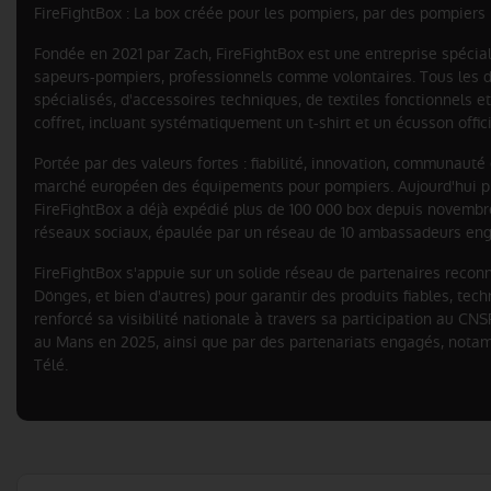
FireFightBox : La box créée pour les pompiers, par des pompiers
Fondée en 2021 par Zach, FireFightBox est une entreprise spécial
sapeurs-pompiers, professionnels comme volontaires. Tous les d
spécialisés, d'accessoires techniques, de textiles fonctionnels
coffret, incluant systématiquement un t-shirt et un écusson offi
Portée par des valeurs fortes : fiabilité, innovation, communau
marché européen des équipements pour pompiers. Aujourd'hui pr
FireFightBox a déjà expédié plus de 100 000 box depuis novembr
réseaux sociaux, épaulée par un réseau de 10 ambassadeurs enga
FireFightBox s'appuie sur un solide réseau de partenaires recon
Dönges, et bien d'autres) pour garantir des produits fiables, te
renforcé sa visibilité nationale à travers sa participation au 
au Mans en 2025, ainsi que par des partenariats engagés, notamm
Télé.