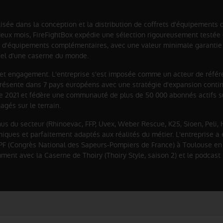
isée dans la conception et la distribution de coffrets d'équipements 
eux mois, FireFightBox expédie une sélection rigoureusement testée d
 et d'équipements complémentaires, avec une valeur minimale garantie
ciel d'une caserne du monde.
té et engagement. L'entreprise s'est imposée comme un acteur de référ
ésente dans 7 pays européens avec une stratégie d'expansion contin
e 2021 et fédère une communauté de plus de 50 000 abonnés actifs s
gés sur le terrain.
nus du secteur (Rhinoevac, FFP, Uvex, Weber Rescue, K25, Sioen, Peli,
chniques et parfaitement adaptés aux réalités du métier. L'entreprise 
CNSPF (Congrès National des Sapeurs-Pompiers de France) à Toulouse en
ent avec la Caserne de Thoiry (Thoiry Style, saison 2) et le podcast 