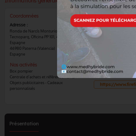
Informations générales :
Coordonnées
Téléphone :
Voir le 
Adresse :
Ronda de Narcís Monturiol, 7 y 9, Edificio
CONTACTER CE F
Tecnoparq, Oficina PP 101, 46980),
Espagne
46980 Paterna (Valencia)
Réseaux sociaux :
Espagne
Nos activités
Box pompier
Site internet
Centrale d'achats et référencements
Objets publicitaires - Cadeaux
https://www.fire
personnalisés
Présentation