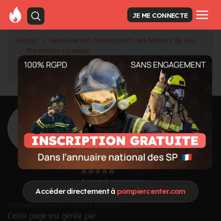
JE ME CONNECTE
Accueil
Annuaire des fournisseurs des Métiers du Feu
Prévention incendie
GROUPEMENT TECHNIQUE FRANçAIS CONTRE
L'INCENDIE
<
Retour à la liste des fournisseurs
GROUPEMENT
TECHNIQUE
FRANçAIS CONTRE
L'INCENDIE
Activité principale
Accéder directement à
pompiercenter.com
Prévention incendie
INFORMATIONS MISES À JOUR LE 28/05/2021
Cette page est gérée par :