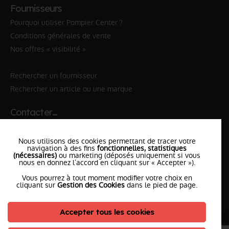
Fournisseurs
Pourquoi utiliser Pompier Center ?
Conditions générales de vente
Nos offres « visibilité »
Rechercher un fournisseur
Rechercher un article ou une marque
Contacter…
✆ 112
№Urgence en Europe
Nous utilisons des cookies permettant de tracer votre
✆ 18
№National Sapeurs-Pompiers
navigation à des fins
fonctionnelles, statistiques
(nécessaires)
ou marketing (déposés uniquement si vous
nous en donnez l’accord en cliquant sur « Accepter »).
le SDIS
le plus proche
Vous pourrez à tout moment modifier votre choix en
l'équipe
PompierCenter
cliquant sur
Gestion des Cookies
dans le pied de page.
Accepter tous les cookies
©2026 Pompier Center
•
Mentions Légales
•