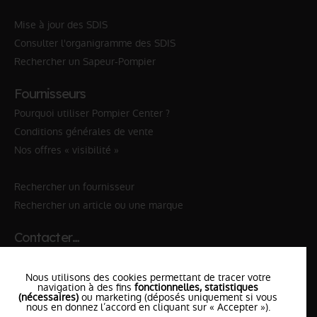
Mise à jour des SDIS
Consulter l'organigramme des SDIS
Rechercher un Sapeur-Pompier
Fournisseurs
Pourquoi utiliser Pompier Center ?
Conditions générales de vente
Nos offres « visibilité »
Rechercher un fournisseur
Rechercher un article ou une marque
Contacter…
✆ 112
№Urgence en Europe
Nous utilisons des cookies permettant de tracer votre
✆ 18
№National Sapeurs-Pompiers
navigation à des fins
fonctionnelles, statistiques
(nécessaires)
ou marketing (déposés uniquement si vous
nous en donnez l’accord en cliquant sur « Accepter »).
le SDIS
le plus proche