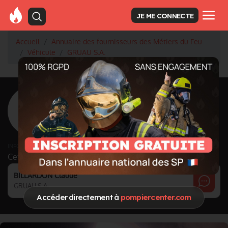
JE ME CONNECTE
Accueil
Annuaire des fournisseurs des Métiers du Feu
Véhicule
GRUAU S.A.
<
Retour à la liste des fournisseurs
GRUAU S.A.
Activité principale
Véhicule
INFORMATIONS MISES À JOUR LE 26/09/2022
Cette page est gérée par :
BILLARDON Claude
GRUAU S.A.
Accéder directement à
pompiercenter.com