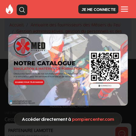
JE ME CONNECTE
Accueil
Annuaire des fournisseurs des Métiers du Feu
Gestion administratives, gestion du personnels et des
engins
Audits, conseil, AMOA
LAMOTTE PARTENAIRE
<
Retour à la liste des fournisseurs
LAMOTTE
PARTENAIRE
Activité principale
Audits, conseil, AMOA
INFORMATIONS MISES À JOUR LE 19 JANUARY
Cette page est gérée par :
Accéder directement à
pompiercenter.com
PARTENAIRE LAMOTTE