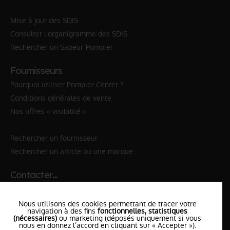
Mise à jour des SDIS
Consulter l'organigramme des SDIS
Rechercher un Sapeur-Pompier
Fournisseurs
Pourquoi utiliser Pompier Center ?
Conditions générales de vente
Nos offres « visibilité »
Rechercher un fournisseur
Rechercher un article ou une marque
Contacter…
✆ 112
№Urgence en Europe
Nous utilisons des cookies permettant de tracer votre
✆ 18
№National Sapeurs-Pompiers
navigation à des fins
fonctionnelles, statistiques
(nécessaires)
ou marketing (déposés uniquement si vous
le SDIS
nous en donnez l’accord en cliquant sur « Accepter »).
le plus proche