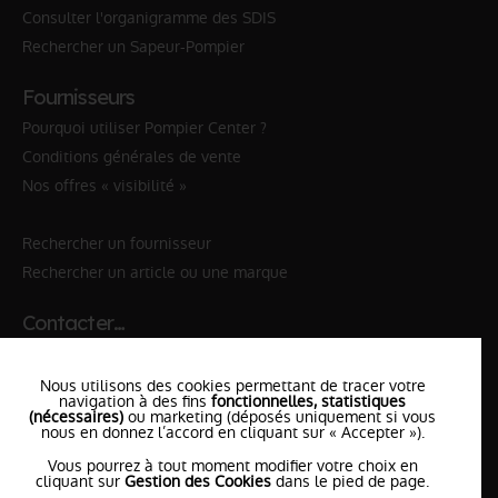
Consulter l'organigramme des SDIS
Rechercher un Sapeur-Pompier
Fournisseurs
Pourquoi utiliser Pompier Center ?
Conditions générales de vente
Nos offres « visibilité »
Rechercher un fournisseur
Rechercher un article ou une marque
Contacter…
✆ 112
№Urgence en Europe
Nous utilisons des cookies permettant de tracer votre
✆ 18
№National Sapeurs-Pompiers
navigation à des fins
fonctionnelles, statistiques
(nécessaires)
ou marketing (déposés uniquement si vous
le SDIS
nous en donnez l’accord en cliquant sur « Accepter »).
le plus proche
Vous pourrez à tout moment modifier votre choix en
l'équipe
PompierCenter
cliquant sur
Gestion des Cookies
dans le pied de page.