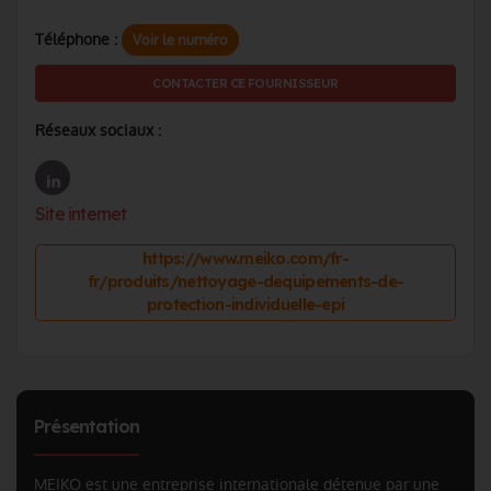
Téléphone :
Voir le numéro
CONTACTER CE FOURNISSEUR
Réseaux sociaux :
Site internet
https://www.meiko.com/fr-
fr/produits/nettoyage-dequipements-de-
protection-individuelle-epi
Présentation
MEIKO est une entreprise internationale détenue par une