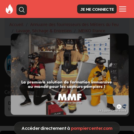
JE ME CONNECTE
Accueil
Annuaire des fournisseurs des Métiers du Feu
Lavage, Séchage & Entretien
MEIKO France
<
Retour à la liste des fournisseurs
MEIKO France
Activité principale
Lavage, Séchage & Entretien
INFORMATIONS MISES À JOUR LE 12/12/2023
Cette page est gérée par :
Devaux Guillaume
MEIKO FRANCE
Accéder directement à
pompiercenter.com