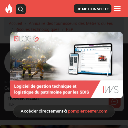
JE ME CONNECTE
Accueil
Annuaire des fournisseurs des Métiers du Feu
Risques technologiques
REP
<
Retour à la liste des fournisseurs
REP
Activité principale
Risques technologiques
INFORMATIONS MISES À JOUR LE 21/06/2021
Cette page est gérée par :
TRAMIER Nicolas
REP
Accéder directement à
pompiercenter.com