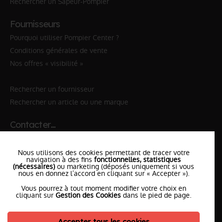
Rechercher un Sapeur-Pompier
Fournisseurs
Pourquoi utiliser Pompier Center ?
Conditions générales de vente
Nos offres « visibilité »
Rechercher un fournisseur
Rechercher un article ou une marque
Contacter…
✆ 112
№Urgence en Europe
Nous utilisons des cookies permettant de tracer votre
✆ 18
№National Sapeurs-Pompiers
navigation à des fins
fonctionnelles, statistiques
(nécessaires)
ou marketing (déposés uniquement si vous
nous en donnez l’accord en cliquant sur « Accepter »).
le SDIS
le plus proche
Vous pourrez à tout moment modifier votre choix en
l'équipe
PompierCenter
cliquant sur
Gestion des Cookies
dans le pied de page.
Accepter tous les cookies