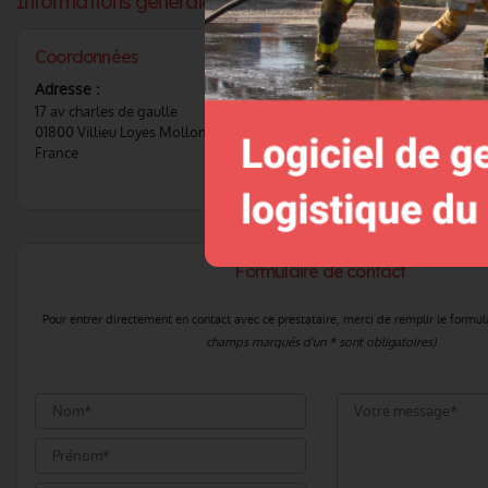
Informations générales :
Coordonnées
Téléphone :
Voir le 
Adresse :
17 av charles de gaulle
CONTACTER CE F
01800 Villieu Loyes Mollon
France
Formulaire de contact
Pour entrer directement en contact avec ce prestataire, merci de remplir le formul
champs marqués d'un * sont obligatoires)