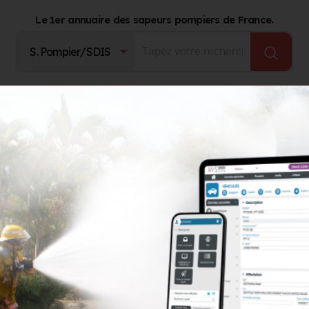
Le 1er annuaire des sapeurs pompiers de France.
Fournisseurs
Catalogue Produits
Journal d'act
illements
Gants
ROSTAING