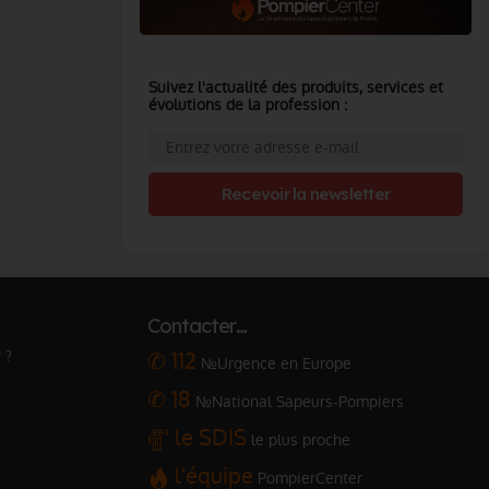
Suivez l'actualité des produits, services et
évolutions de la profession :
Recevoir la newsletter
Contacter…
 ?
✆ 112
№Urgence en Europe
✆ 18
№National Sapeurs-Pompiers
le SDIS
le plus proche
l'équipe
PompierCenter