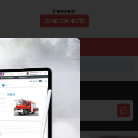
Bienvenue !
JE ME CONNECTE
ualité
Offres d'Emploi
INFORMATIONS MISES À JOUR LE 29/09/2022
Cette page est gérée par :
Rostaing SA
ROSTAING