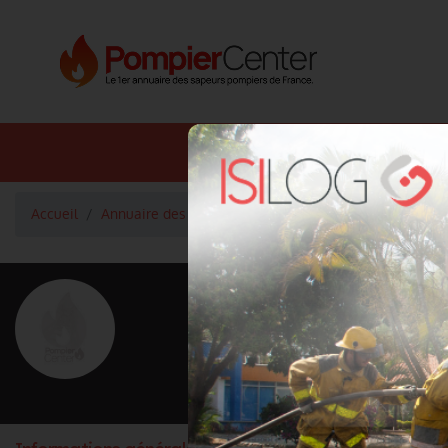
Annuaire SDIS
Annuaire 
Accueil
Annuaire des fournisseurs des Métiers du Feu
Hab
<
Retour à la liste des fournisseurs
ROSTAING
Activité principale
Gants