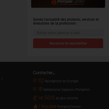
Suivez l'actualité des produits, services et
évolutions de la profession :
Recevoir la newsletter
Contacter…
 ?
✆ 112
№Urgence en Europe
✆ 18
№National Sapeurs-Pompiers
le SDIS
le plus proche
l'équipe
PompierCenter