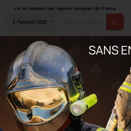
Le 1er annuaire des sapeurs pompiers de France.
Fournisseurs
Catalogue Produits
Journal d'act
pements Industriels
SERVICE ACHAT FRANCE EUROPE LOGISTIQU
T FRANCE EUROPE LOGISTIQUE