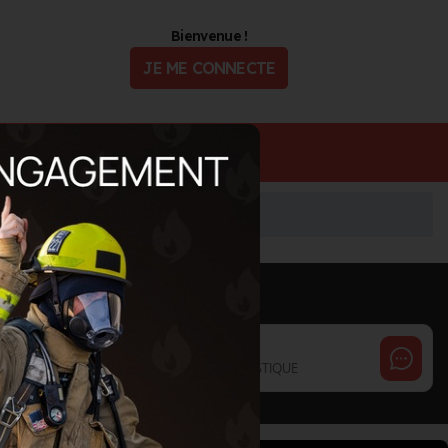
Bienvenue !
JE ME CONNECTE
ualité
Offres d'Emploi
E
INFORMATIONS MISES À JOUR LE 19/04/2024
Cette page est gérée par :
Mery Christelle
SERVICE ACHAT FRANCE EUROPE LOGISTIQUE