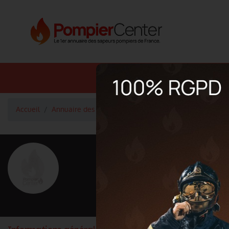
Annuaire SDIS
Annuaire 
Accueil
Annuaire des fournisseurs des Métiers du Feu
Equi
<
Retour à la liste des fournisseurs
SERVICE ACHA
Activité principale
Equipements Industriels