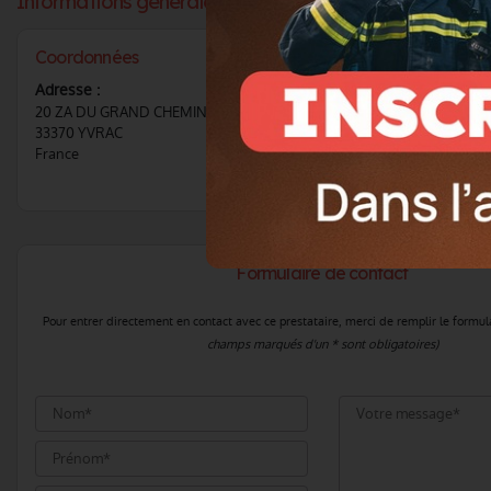
Informations générales :
Coordonnées
Téléphone :
Voir le 
Adresse :
20 ZA DU GRAND CHEMIN
CONTACTER CE F
33370 YVRAC
France
Formulaire de contact
Pour entrer directement en contact avec ce prestataire, merci de remplir le formul
champs marqués d'un * sont obligatoires)