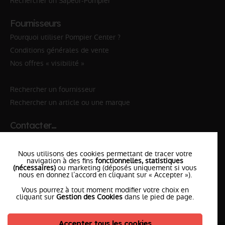
Rechercher un Sapeur-Pompier
Fournisseurs
Pourquoi utiliser Pompier Center ?
Conditions générales de vente
Nos offres « visibilité »
Rechercher un fournisseur
Rechercher un article ou une marque
Contacter…
✆ 112
№Urgence en Europe
Nous utilisons des cookies permettant de tracer votre
✆ 18
№National Sapeurs-Pompiers
navigation à des fins
fonctionnelles, statistiques
(nécessaires)
ou marketing (déposés uniquement si vous
nous en donnez l’accord en cliquant sur « Accepter »).
le SDIS
le plus proche
Vous pourrez à tout moment modifier votre choix en
l'équipe
PompierCenter
cliquant sur
Gestion des Cookies
dans le pied de page.
Accepter tous les cookies