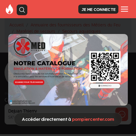
JE ME CONNECTE
Accueil
Annuaire des fournisseurs des Métiers du Feu
Matériel de secours
Secours aquatiques
SKYBOATS
<
Retour à la liste des fournisseurs
SKYBOATS
Activité principale
Secours aquatiques
INFORMATIONS MISES À JOUR LE 19 JANUARY
Cette page est gérée par :
Dejuan Thierry
SKYBOATS
Accéder directement à
pompiercenter.com