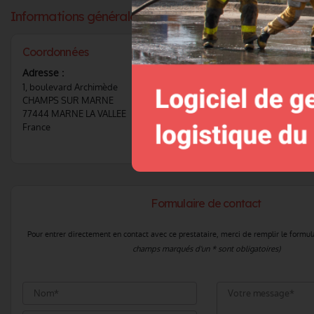
Informations générales :
Coordonnées
Téléphone :
Voir le 
Adresse :
1, boulevard Archimède
CONTACTER CE F
CHAMPS SUR MARNE
77444 MARNE LA VALLEE
France
Formulaire de contact
Pour entrer directement en contact avec ce prestataire, merci de remplir le formul
champs marqués d'un * sont obligatoires)