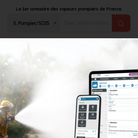
Le 1er annuaire des sapeurs pompiers de France.
Fournisseurs
Catalogue Produits
Journal d'act
rale d'achats et référencements
UGAP - UNION DES GROUPEMENT
 DES GROUPEMENTS D'ACHATS
s