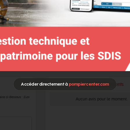
numéro
OURNISSEUR
Evaluation des clients
Accéder directement à
pompiercenter.com
aire ci-dessous :
(Les
Aucun avis pour le moment.