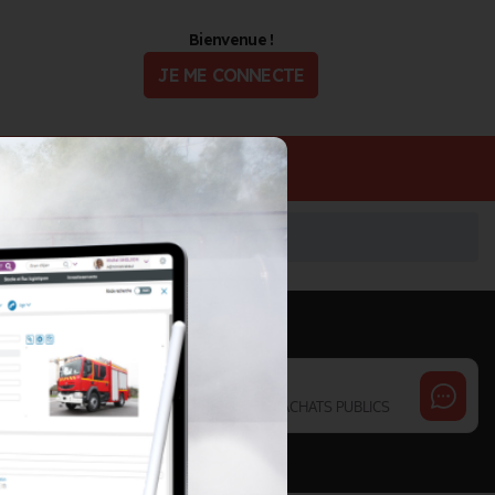
Bienvenue !
JE ME CONNECTE
ualité
Offres d'Emploi
S D'ACHATS PUBLICS
INFORMATIONS MISES À JOUR LE 19/01/2021
Cette page est gérée par :
GUINARD Philippe
UGAP - UNION DES GROUPEMENTS D'ACHATS PUBLICS