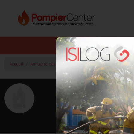
Annuaire SDIS
Annuaire 
Accueil
Annuaire des fournisseurs des Métiers du Feu
Cent
<
Retour à la liste des fournisseurs
UGAP - UNION
PUBLICS
Activité principale
Centrale d'achats et référencement