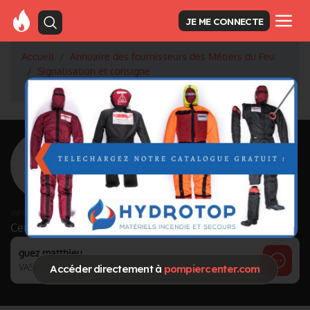
JE ME CONNECTE
Accueil
Annuaire des fournisseurs des Métiers du Feu
Signalisation et consigne
Signalisation sonore et lumineuse
VASA SAS
<
Retour à la liste des fournisseurs
VASA SAS
Activité principale
Signalisation sonore et lumineuse
INFORMATIONS MISES À JOUR LE 09/06/2021
Cette page est gérée par :
guez matthieu
VASA SAS
Accéder directement à
pompiercenter.com