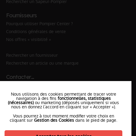
Rechercher un Sapeur-Pompier
Fournisseurs
Pourquoi utiliser Pompier Center ?
Conditions générales de vente
Nos offres « visibilité »
Rechercher un fournisseur
Rechercher un article ou une marque
Contacter…
✆ 112
№Urgence en Europe
Nous utilisons des cookies permettant de tracer votre
✆ 18
№National Sapeurs-Pompiers
navigation à des fins
fonctionnelles, statistiques
(nécessaires)
ou marketing (déposés uniquement si vous
nous en donnez l’accord en cliquant sur « Accepter »).
le SDIS
le plus proche
Vous pourrez à tout moment modifier votre choix en
l'équipe
PompierCenter
cliquant sur
Gestion des Cookies
dans le pied de page.