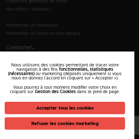
Conditions générales de vente
Nos offres « visibilité »
Rechercher un fournisseur
Rechercher un article ou une marque
Contacter…
✆ 112
№Urgence en Europe
Nous utilisons des cookies permettant de tracer votre
✆ 18
№National Sapeurs-Pompiers
navigation à des fins
fonctionnelles, statistiques
(nécessaires)
ou marketing (déposés uniquement si vous
nous en donnez l’accord en cliquant sur « Accepter »).
le SDIS
le plus proche
Vous pourrez à tout moment modifier votre choix en
l'équipe
PompierCenter
cliquant sur
Gestion des Cookies
dans le pied de page.
Accepter tous les cookies
©2026 Pompier Center
•
Mentions Légales
•
Protection de vos données
•
Plan du Site
• Conception :
Refuser les cookies marketing
ClicConnect
&
Digicalys