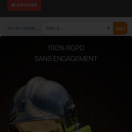
🖨️ IMPRIMER
Accès rapide…
Go !