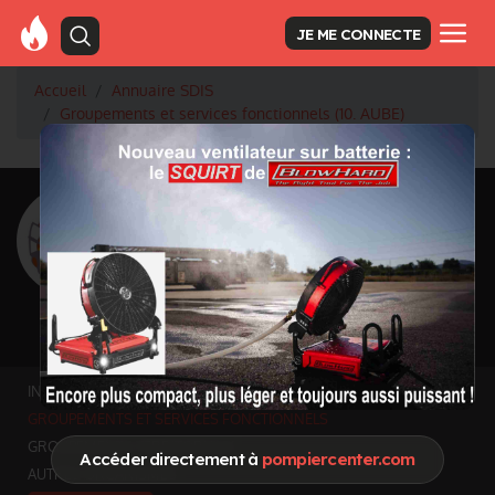
JE ME CONNECTE
Accueil
Annuaire SDIS
Groupements et services fonctionnels (10. AUBE)
<
Retour à la liste des SDIS
SDIS Aube à Troyes
(10)
Département
AUBE
km² - habitants
Informations mises à jour le 27 avr. 2026
INFOS GÉNÉRALES
GROUPEMENTS ET SERVICES FONCTIONNELS
GROUPEMENTS TERRITORIAUX
Accéder directement à
pompiercenter.com
AUTRES ORGANISMES