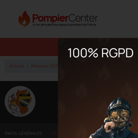
Annuaire SDIS
Annuaire 
Accueil
Annuaire SDIS
Groupements et services fonctionne
<
Retour à la liste des SDIS
SDIS Aube à Tro
Département
AUBE
km² - habitants
INFOS GÉNÉRALES
GROUPEMENTS ET SERVICES FONCTIONNE