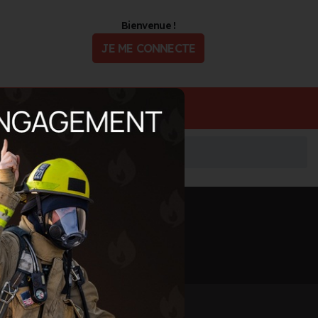
Bienvenue !
JE ME CONNECTE
ualité
Offres d'Emploi
Informations mises à jour le 27 avr. 2026
🖨️ IMPRIMER