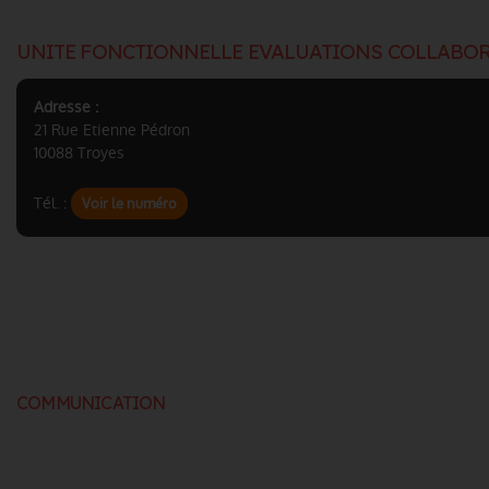
UNITE FONCTIONNELLE EVALUATIONS COLLABOR
Adresse :
21 Rue Etienne Pédron
10088 Troyes
Tél. :
Voir le numéro
COMMUNICATION