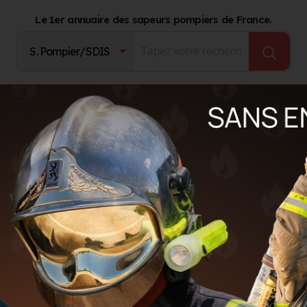
Le 1er annuaire des sapeurs pompiers de France.
Fournisseurs
Catalogue Produits
Journal d'act
ls (10. AUBE)
yes (10)
LS
GROUPEMENTS TERRITORIAUX
AUTRES ORGANISMES