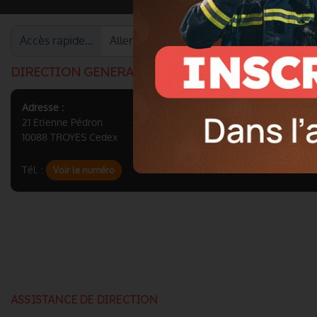
Accès rapide…
DIRECTION GENERALE
Adresse :
21 Etienne Pédron
10088 TROYES Cedex
Tél. :
Voir le numéro
ASSISTANCE DE DIRECTION