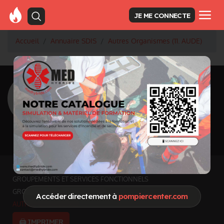
JE ME CONNECTE
Accueil
Annuaire SDIS
Autres Organismes (11. AUDE)
<
Retour à la liste des SDIS
SDIS Aude à
Carcassonne (11)
Département
AUDE
6 139 km² - 368 011 habitants
Informations mises à jour le 19 mai 2026
INFOS GÉNÉRALES
GROUPEMENTS ET SERVICES FONCTIONNELS
GROUPEMENTS TERRITORIAUX
Accéder directement à
pompiercenter.com
AUTRES ORGANISMES
🖨️ IMPRIMER