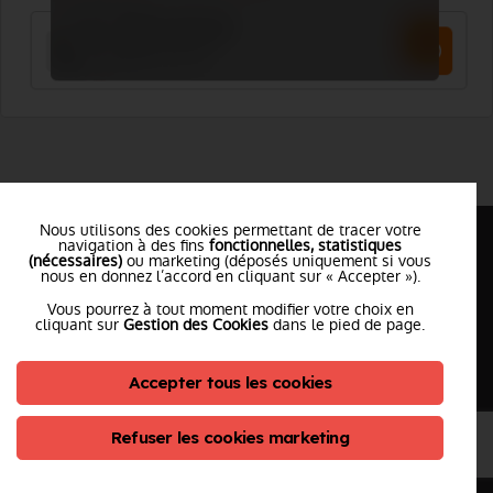
Nous utilisons des cookies permettant de tracer votre
navigation à des fins
fonctionnelles, statistiques
(nécessaires)
ou marketing (déposés uniquement si vous
nous en donnez l’accord en cliquant sur « Accepter »).
Vous pourrez à tout moment modifier votre choix en
cliquant sur
Gestion des Cookies
dans le pied de page.
er
Le 1
annuaire des sapeurs pompiers de France.
Accepter tous les cookies
Refuser les cookies marketing
SDIS et Sapeurs-Pompiers
Pourquoi utiliser Pompier Center ?