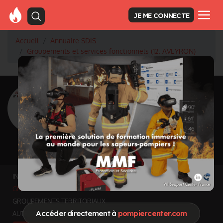
JE ME CONNECTE
Accueil
Annuaire SDIS
Groupements et services fonctionnels (12. AVEYRON)
<
Retour à la liste des SDIS
SDIS Aveyron à
Rodez (12)
Département
AVEYRON
8735 km² - 279 169 habitants
Informations mises à jour le 11 juin 2026
INFOS GÉNÉRALES
GROUPEMENTS ET SERVICES FONCTIONNELS
GROUPEMENTS TERRITORIAUX
Accéder directement à
pompiercenter.com
AUTRES ORGANISMES