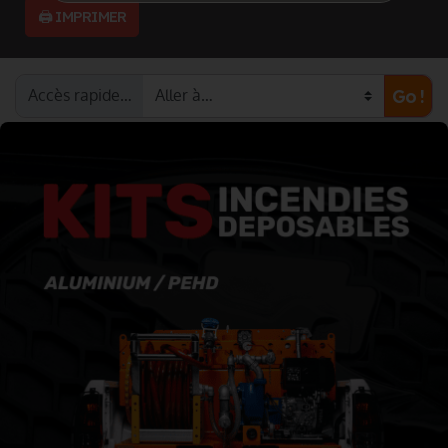
🖨️ IMPRIMER
Accès rapide…
Go !