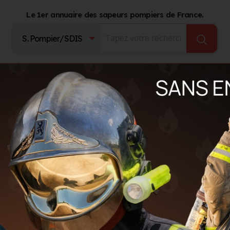
Le 1er annuaire des sapeurs pompiers de France.
Fournisseurs
Catalogue Produits
Journal d'act
UCHES DU RHONE)
-Rhône à Marseille (13)
ONE
ants
LS
GROUPEMENTS TERRITORIAUX
AUTRES ORGANISMES