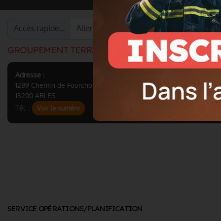
Accès rapide…
GROUPEMENT TERRITORIAL NORD
Adresse :
1289 Chemin de Fourchon
13200 ARLES
Tél. :
Voir le numéro
SERVICE OPÉRATIONS/PLANIFICATION