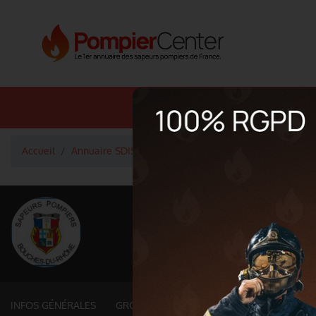
Annuaire SDIS
Annuaire 
Accueil
Annuaire SDIS
Groupements territoriaux (13. BO
<
Retour à la liste des SDIS
SDIS Bouches-du
Département
BOUCHES DU RH
5 087 km² - 2 035 000 habit
INFOS GÉNÉRALES
GROUPEMENTS ET SERVICES FONCTIONNE