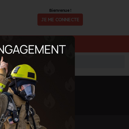
Bienvenue !
JE ME CONNECTE
ualité
Offres d'Emploi
Informations mises à jour le 17 juil. 2026
🖨️ IMPRIMER