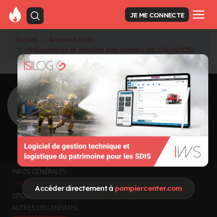
JE ME CONNECTE
Accueil
Annuaire SDIS
Groupements et services fonctionnels (14. CALVADOS)
<
Retour à la liste des SDIS
SDIS Calvados à
Caen (14)
Département
CALVADOS
5 548 km² - 704 567 habitants
Informations mises à jour le 15 juin 2026
INFOS GÉNÉRALES
GROUPEMENTS ET SERVICES FONCTIONNELS
Accéder directement à
pompiercenter.com
GROUPEMENTS TERRITORIAUX
AUTRES ORGANISMES