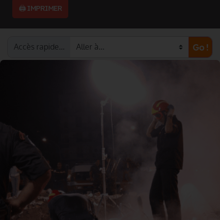
🖨️ IMPRIMER
Accès rapide…
Go !