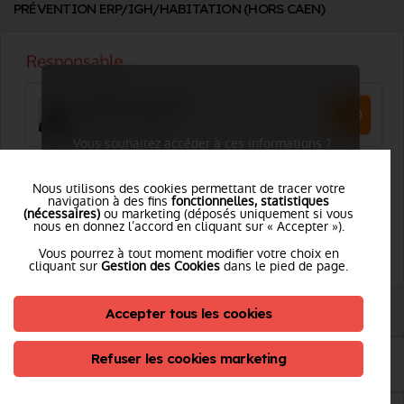
PRÉVENTION ERP/IGH/HABITATION (HORS CAEN)
Vous souhaitez accéder à ces informations ?
Je me connecte
Nous utilisons des cookies permettant de tracer votre
navigation à des fins
fonctionnelles, statistiques
(nécessaires)
ou marketing (déposés uniquement si vous
nous en donnez l’accord en cliquant sur « Accepter »).
Vous pourrez à tout moment modifier votre choix en
cliquant sur
Gestion des Cookies
dans le pied de page.
PLANIFICATION OPÉRATIONNELLE ET PROTECTION
Accepter tous les cookies
Refuser les cookies marketing