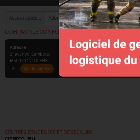
Accès rapide…
COMPAGNIE CONFOLENS
Adresse :
21 avenue Gambetta
16500 CONFOLENS
Tél. :
Voir le numéro
CENTRES D'INCENDIE ET DE SECOURS
CIS BRIGUEUIL