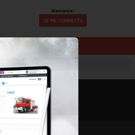
Bienvenue !
JE ME CONNECTE
ualité
Offres d'Emploi
Informations mises à jour le 11 juil. 2026
🖨️ IMPRIMER