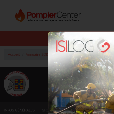
Annuaire SDIS
Annuaire 
Accueil
Annuaire SDIS
Groupements territoriaux (16. CHAR
<
Retour à la liste des SDIS
SDIS Charente à 
Département
CHARENTE
5956 km² - 41159 habitants
INFOS GÉNÉRALES
GROUPEMENTS ET SERVICES FONCTIONNE