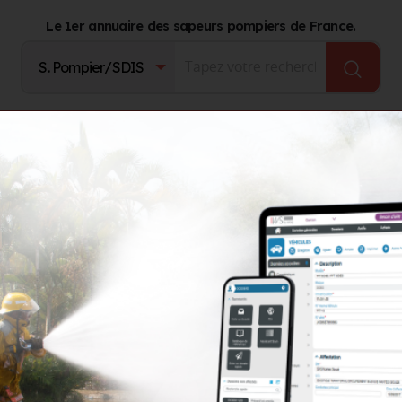
Le 1er annuaire des sapeurs pompiers de France.
Fournisseurs
Catalogue Produits
Journal d'act
ENTE)
L'Isle-d'Espagnac (16)
LS
GROUPEMENTS TERRITORIAUX
AUTRES ORGANISMES