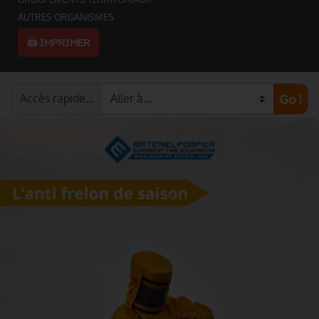
AUTRES ORGANISMES
🖨️ IMPRIMER
Accès rapide…
Go !