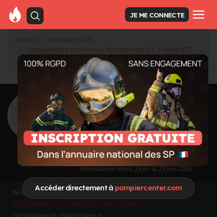
JE ME CONNECTE
Accueil
Annuaire SDIS
Groupements et services fonctionnels (17. CHARENTE-
MARITIME)
<
Retour à la liste des SDIS
SDIS Charente-
Maritime à Périgny
(17)
Département
CHARENTE-MARITIME
6864 km² - 655709 habitants
Informations mises à jour le 25 juin 2026
Accéder directement à
pompiercenter.com
INFOS GÉNÉRALES
GROUPEMENTS ET SERVICES FONCTIONNELS
GROUPEMENTS TERRITORIAUX