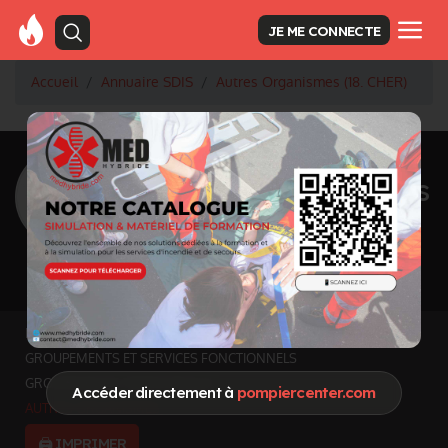
JE ME CONNECTE
Accueil
Annuaire SDIS
Autres Organismes (18. CHER)
<
Retour à la liste des SDIS
SDIS Cher à Bourges
(18)
Département
CHER
7235 km² - 300933 habitants
Informations mises à jour le 24 juil. 2026
INFOS GÉNÉRALES
GROUPEMENTS ET SERVICES FONCTIONNELS
GROUPEMENTS TERRITORIAUX
Accéder directement à
pompiercenter.com
AUTRES ORGANISMES
🖨️ IMPRIMER