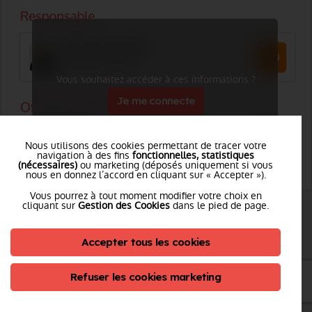
Vous souhaitez accéder à ces informations ?
Je me connecte
Nous utilisons des cookies permettant de tracer votre
navigation à des fins
fonctionnelles, statistiques
(nécessaires)
ou marketing (déposés uniquement si vous
nous en donnez l’accord en cliquant sur « Accepter »).
Vous pourrez à tout moment modifier votre choix en
cliquant sur
Gestion des Cookies
dans le pied de page.
CPI UZERCHE
Accepter tous les cookies
Adresse :
Refuser les cookies marketing
Rue du champ de foire - 19140 UZERCHE
Tél. :
Voir le numéro