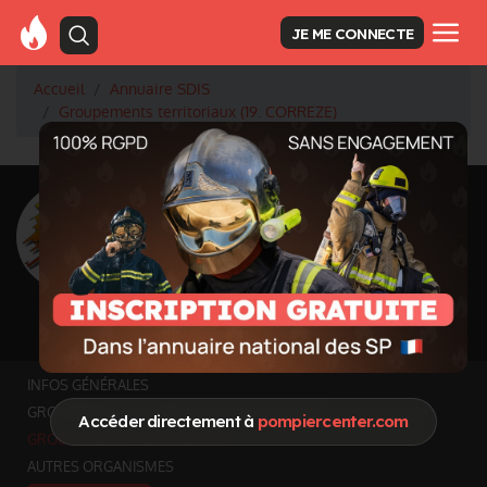
JE ME CONNECTE
Accueil
Annuaire SDIS
Groupements territoriaux (19. CORREZE)
<
Retour à la liste des SDIS
SDIS Corrèze à Tulle
(19)
Département
CORREZE
5 857 km² - 250 077 habitants
Informations mises à jour le 15 juil. 2026
INFOS GÉNÉRALES
GROUPEMENTS ET SERVICES FONCTIONNELS
Accéder directement à
pompiercenter.com
GROUPEMENTS TERRITORIAUX
AUTRES ORGANISMES