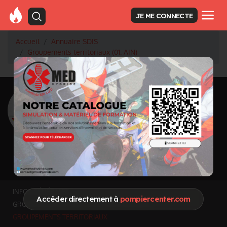
JE ME CONNECTE
Accueil
Annuaire SDIS
Groupements territoriaux (01. AIN)
<
Retour à la liste des SDIS
SDIS Ain à Bourg-
en-Bresse (01)
Département
AIN
5 762 km² - 672 576 (sources: INSEE
2021) habitants
Informations mises à jour le 12 juil. 2026
INFOS GÉNÉRALES
Accéder directement à
pompiercenter.com
GROUPEMENTS ET SERVICES FONCTIONNELS
GROUPEMENTS TERRITORIAUX