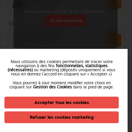
Vous souhaitez accéder à ces informations ?
Je me connecte
Nous utilisons des cookies permettant de tracer votre
navigation à des fins
fonctionnelles, statistiques
(nécessaires)
ou marketing (déposés uniquement si vous
nous en donnez l’accord en cliquant sur « Accepter »).
CIS MEXIMIEUX-PEROUGES
Vous pourrez à tout moment modifier votre choix en
cliquant sur
Gestion des Cookies
dans le pied de page.
Adresse :
20 Avenue du Docteur Boyer - 01800 MEXIMIEUX /
Accepter tous les cookies
PEROUGES
Tél. :
Voir le numéro
Refuser les cookies marketing