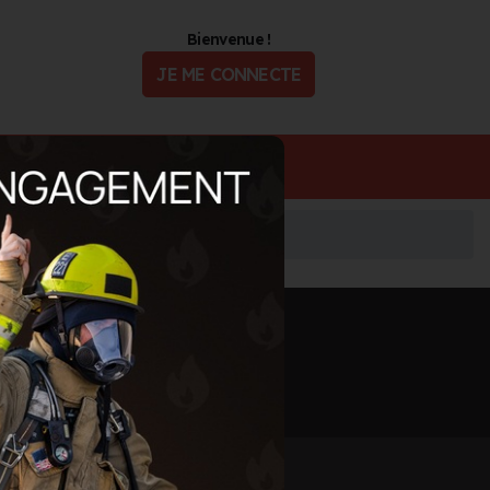
Bienvenue !
JE ME CONNECTE
ualité
Offres d'Emploi
Informations mises à jour le 8 août 2026
🖨️ IMPRIMER