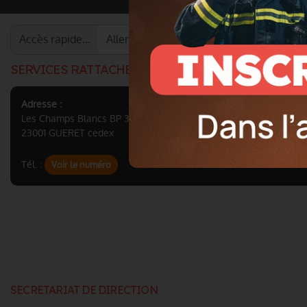
Accès rapide…
SERVICES RATTACHES A LA DIRECTION
Adresse :
Les Champs Blancs BP 33
23001 GUERET cedex
Tél. :
Voir le numéro
SECRETARIAT DE DIRECTION