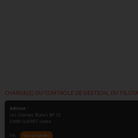
CHARGE(E) DU CONTROLE DE GESTION, DU PILOT
Adresse :
Les Champs Blancs BP 33
23001 GUERET cedex
Tél. :
Voir le numéro