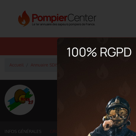
Annuaire SDIS
Annuaire 
Accueil
Annuaire SDIS
Groupements et services fonctionne
<
Retour à la liste des SDIS
SDIS Creuse à G
Département
CREUSE
5 565 km² - 117 340 habitants
INFOS GÉNÉRALES
GROUPEMENTS ET SERVICES FONCTIONNE