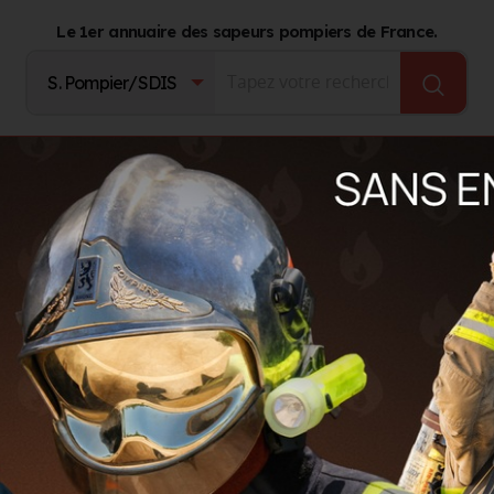
Le 1er annuaire des sapeurs pompiers de France.
Fournisseurs
Catalogue Produits
Journal d'act
ls (23. CREUSE)
uéret (23)
LS
GROUPEMENTS TERRITORIAUX
AUTRES ORGANISMES