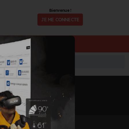
Bienvenue !
JE ME CONNECTE
ualité
Offres d'Emploi
Informations mises à jour le 2 août 2026
🖨️ IMPRIMER