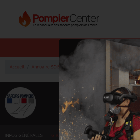
Annuaire SDIS
Annuaire 
Accueil
Annuaire SDIS
Groupements et services fonction
<
Retour à la liste des SDIS
SDIS Dordogne à
Département
DORDOGNE
9 060 km² - 416 350 habitant
INFOS GÉNÉRALES
GROUPEMENTS ET SERVICES FONCTIONNE