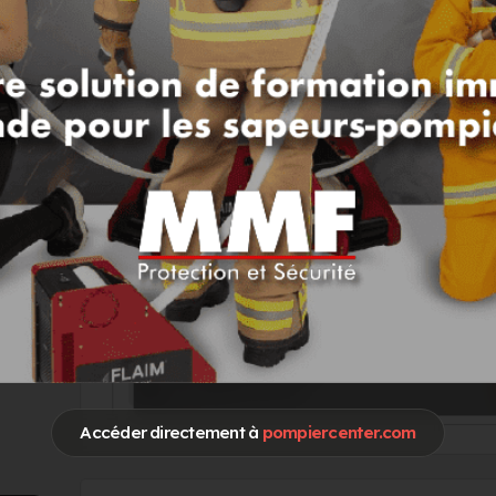
Go !
ION
Vous souhaitez accéder à ces informations 
Je me connecte
Accéder directement à
pompiercenter.com