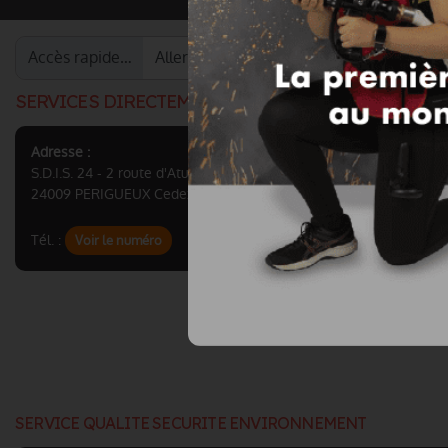
Accès rapide…
SERVICES DIRECTEMENT RATTACHÉS A LA DIRECT
Adresse :
S.D.I.S. 24 - 2 route d'Atur CS 91002
24009 PERIGUEUX Cedex
Tél. :
Voir le numéro
SERVICE QUALITE SECURITE ENVIRONNEMENT