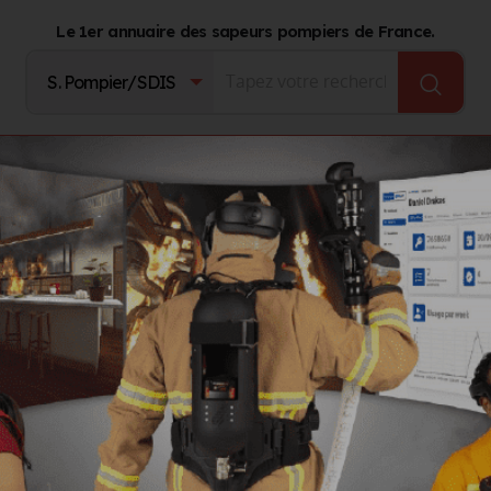
Le 1er annuaire des sapeurs pompiers de France.
Fournisseurs
Catalogue Produits
Journal d'act
nels (24. DORDOGNE)
 Périgueux (24)
s
LS
GROUPEMENTS TERRITORIAUX
AUTRES ORGANISMES