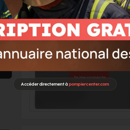
Go !
ION
Vous souhaitez accéder à ces informations 
Je me connecte
Accéder directement à
pompiercenter.com