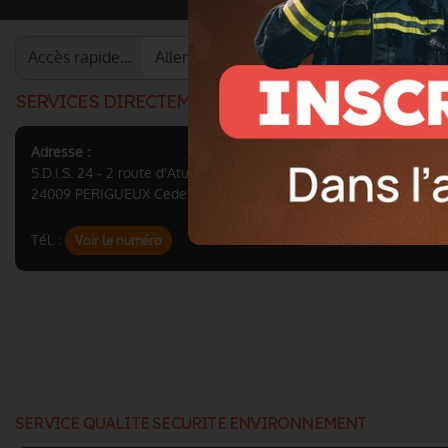
Accès rapide…
SERVICES DIRECTEMENT RATTACHÉS A LA DIRECT
Adresse :
S.D.I.S. 24 - 2 route d'Atur CS 91002
24009 PERIGUEUX Cedex
Tél. :
Voir le numéro
SERVICE QUALITE SECURITE ENVIRONNEMENT