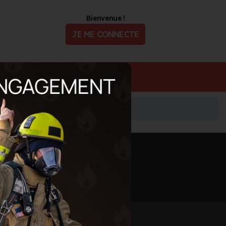
Bienvenue !
JE ME CONNECTE
ualité
Offres d'Emploi
Informations mises à jour le 2 août 2026
🖨️ IMPRIMER