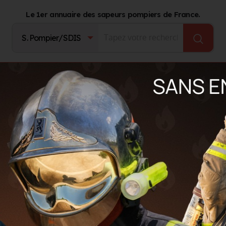
Le 1er annuaire des sapeurs pompiers de France.
Fournisseurs
Catalogue Produits
Journal d'act
nels (24. DORDOGNE)
 Périgueux (24)
s
LS
GROUPEMENTS TERRITORIAUX
AUTRES ORGANISMES