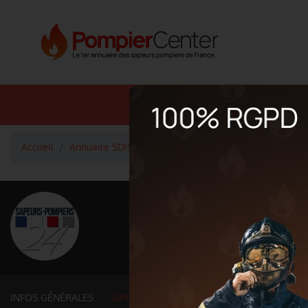
Annuaire SDIS
Annuaire 
Accueil
Annuaire SDIS
Groupements et services fonction
<
Retour à la liste des SDIS
SDIS Dordogne à
Département
DORDOGNE
9 060 km² - 416 350 habitant
INFOS GÉNÉRALES
GROUPEMENTS ET SERVICES FONCTIONNE