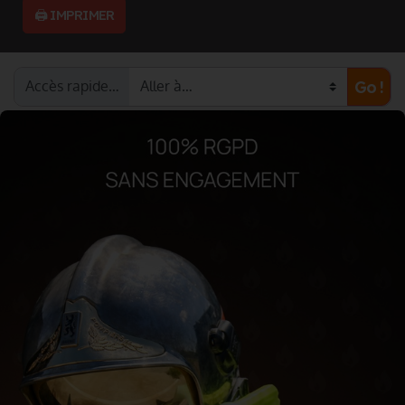
🖨️ IMPRIMER
Accès rapide…
Go !