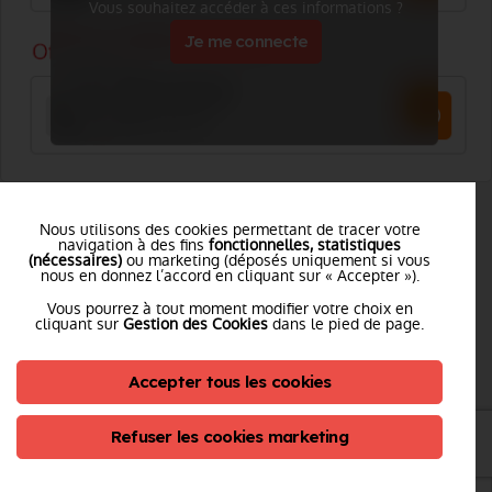
Vous souhaitez accéder à ces informations ?
Je me connecte
SOUS-DIRECTION SANTÉ
Nous utilisons des cookies permettant de tracer votre
navigation à des fins
fonctionnelles, statistiques
(nécessaires)
ou marketing (déposés uniquement si vous
Adresse :
nous en donnez l’accord en cliquant sur « Accepter »).
10, chemin de la Clairière
Vous pourrez à tout moment modifier votre choix en
25042 BESANCON
cliquant sur
Gestion des Cookies
dans le pied de page.
Tél. :
Voir le numéro
Accepter tous les cookies
Refuser les cookies marketing