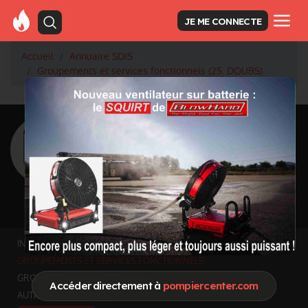
JE ME CONNECTE
Accueil
Annuaire SDIS
Groupements et services fonctionnels (25. DOUBS)
<
Retour à la liste des SDIS
SDIS Doubs à
Besançon (25)
Département
DOUBS
5 233 km² - 552 643 habitants
Informations mises à jour le 25 juin 2026
INFOS GÉNÉRALES
GROUPEMENTS ET SERVICES FONCTIONNELS
GROUPEMENTS TERRITORIAUX
Accéder directement à
pompiercenter.com
AUTRES ORGANISMES