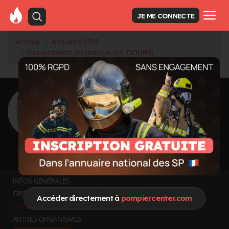
JE ME CONNECTE
Accueil
Annuaire SDIS
Groupements territoriaux (25. DOUBS)
<
Retour à la liste des SDIS
SDIS Doubs à
Besançon (25)
Département
DOUBS
5 233 km² - 552 643 habitants
Informations mises à jour le 25 juin 2026
INFOS GÉNÉRALES
GROUPEMENTS ET SERVICES FONCTIONNELS
Accéder directement à
pompiercenter.com
GROUPEMENTS TERRITORIAUX
AUTRES ORGANISMES