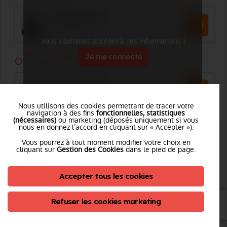
Vous souhaitez accéder à ces informations ?
Je me connecte
Nous utilisons des cookies permettant de tracer votre
navigation à des fins
fonctionnelles, statistiques
(nécessaires)
ou marketing (déposés uniquement si vous
nous en donnez l’accord en cliquant sur « Accepter »).
Vous pourrez à tout moment modifier votre choix en
cliquant sur
Gestion des Cookies
dans le pied de page.
CPI VILLERS SAINT CHRISTOPHE
Accepter tous les cookies
Adresse :
5 bis rue de l'Eglise - 02590 VILLERS SAINT CHRISTOPHE
Tél. :
Voir le numéro
Refuser les cookies marketing