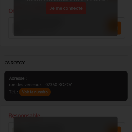
Je me connecte
CS ROZOY
Adresse :
rue des verseaux - 02360 ROZOY
Tél. :
Voir le numéro