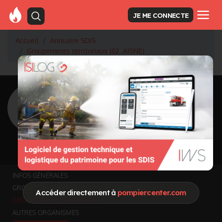
JE ME CONNECTE
Accueil
Annuaire SDIS
Groupements territoriaux (02. AISNE)
<
Retour à la liste des SDIS
SDIS Aisne à Laon
(02)
Département
AISNE
7 369 km² - 531 345 habitants
Informations mises à jour le 18 mai 2026
INFOS GÉNÉRALES
GROUPEMENTS ET SERVICES FONCTIONNELS
Accéder directement à
pompiercenter.com
GROUPEMENTS TERRITORIAUX
AUTRES ORGANISMES