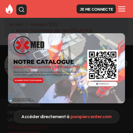
JE ME CONNECTE
Accueil
Annuaire SDIS
Autres Organismes (05. HAUTES-ALPES)
<
Retour à la liste des SDIS
SDIS Hautes-Alpes à
Gap (05)
Département
HAUTES-ALPES
5918 km² - 146148 habitants
Informations mises à jour le 12 mai 2026
INFOS GÉNÉRALES
GROUPEMENTS ET SERVICES FONCTIONNELS
Accéder directement à
pompiercenter.com
GROUPEMENTS TERRITORIAUX
AUTRES ORGANISMES