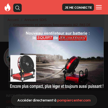
JE ME CONNECTE
Accueil
Annuaire SDIS
Groupements et services fonctionnels (62. PAS DE
CALAIS)
<
Retour à la liste des SDIS
SDIS Pas-de-Calais
à Saint-Laurent-
Blangy (62)
Département
PAS DE CALAIS
6 672 km² - 1 470 725 habitants
Informations mises à jour le 30 juin 2026
INFOS GÉNÉRALES
Accéder directement à
pompiercenter.com
GROUPEMENTS ET SERVICES FONCTIONNELS
GROUPEMENTS TERRITORIAUX