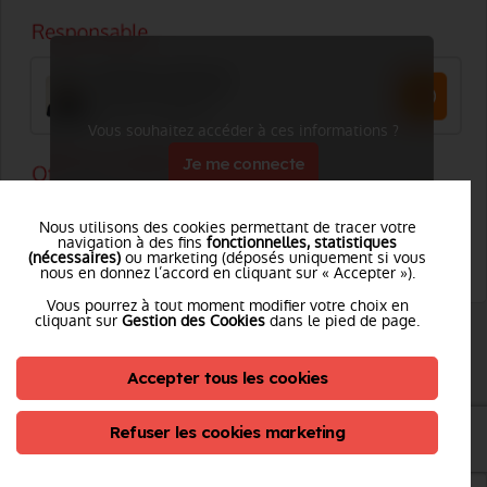
Vous souhaitez accéder à ces informations ?
Je me connecte
Nous utilisons des cookies permettant de tracer votre
navigation à des fins
fonctionnelles, statistiques
(nécessaires)
ou marketing (déposés uniquement si vous
nous en donnez l’accord en cliquant sur « Accepter »).
Vous pourrez à tout moment modifier votre choix en
cliquant sur
Gestion des Cookies
dans le pied de page.
SERVICE RECHERCHE DES CAUSES ET CIRCONSTANCES ET
PRÉVENTION APPLIQUÉE À L'OPÉRATION
Accepter tous les cookies
Tél. :
Voir le numéro
Refuser les cookies marketing