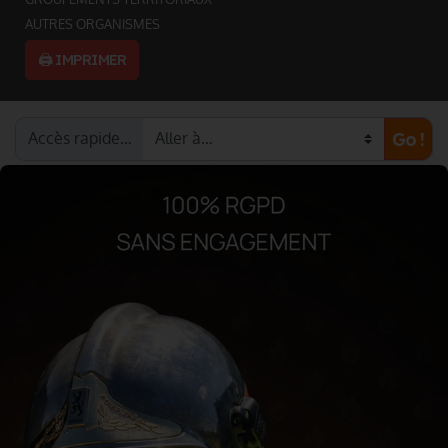
AUTRES ORGANISMES
🖨️ IMPRIMER
Accès rapide…
Go !