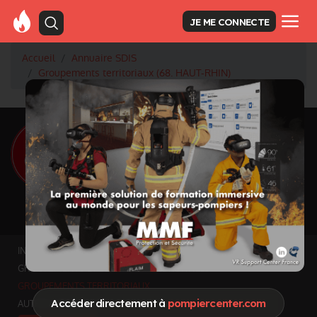
JE ME CONNECTE
Accueil
Annuaire SDIS
Groupements territoriaux (68. HAUT-RHIN)
<
Retour à la liste des SDIS
SDIS Haut-Rhin à
Colmar (68)
Département
HAUT-RHIN
3525 km² - 772452 habitants
Informations mises à jour le 3 juil. 2026
INFOS GÉNÉRALES
GROUPEMENTS ET SERVICES FONCTIONNELS
GROUPEMENTS TERRITORIAUX
Accéder directement à
pompiercenter.com
AUTRES ORGANISMES