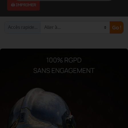
🖨️ IMPRIMER
Accès rapide…
Go !