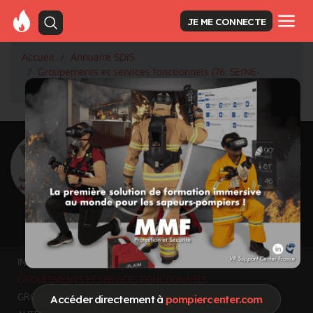
JE ME CONNECTE
Accueil
Annuaire SDIS
Groupements et services fonctionnels (76. SEINE-
MARITIME)
<
Retour à la liste des SDIS
SDIS Seine-Maritime
à Yvetot (76)
Département
SEINE-MARITIME
6278 km² - 1 304 567 habitants
Informations mises à jour le 28 juin 2026
INFOS GÉNÉRALES
GROUPEMENTS ET SERVICES FONCTIONNELS
GROUPEMENTS TERRITORIAUX
Accéder directement à
pompiercenter.com