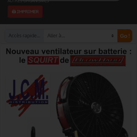
AUTRES ORGANISMES
🖨️ IMPRIMER
Accès rapide…
Go !