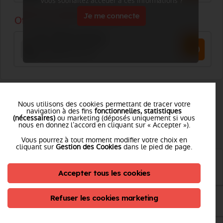
Vous souhaitez accéder à ces informations ?
Je me connecte
BUREAU DE LA LOGISTIQUE
Nous utilisons des cookies permettant de tracer votre
navigation à des fins
fonctionnelles, statistiques
(nécessaires)
ou marketing (déposés uniquement si vous
nous en donnez l’accord en cliquant sur « Accepter »).
Tél. :
Voir le numéro
Vous pourrez à tout moment modifier votre choix en
cliquant sur
Gestion des Cookies
dans le pied de page.
Accepter tous les cookies
Refuser les cookies marketing
Vous souhaitez accéder à ces informations ?