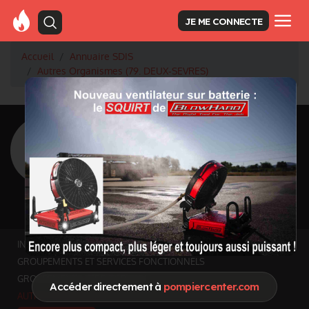
JE ME CONNECTE
Accueil
Annuaire SDIS
Autres Organismes (79. DEUX-SEVRES)
<
Retour à la liste des SDIS
SDIS Deux-Sèvres à
Chauray (79)
Département
DEUX-SEVRES
5999 km² - 385 029 habitants
Informations mises à jour le 28 mai 2026
INFOS GÉNÉRALES
GROUPEMENTS ET SERVICES FONCTIONNELS
GROUPEMENTS TERRITORIAUX
Accéder directement à
pompiercenter.com
AUTRES ORGANISMES