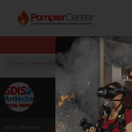
Annuaire SDIS
Annuaire 
Accueil
Annuaire SDIS
Groupements et services fonctionn
<
Retour à la liste des SDIS
SDIS Ardèche à 
Département
ARDECHE
5529 km² - 332 230 habitant
INFOS GÉNÉRALES
GROUPEMENTS ET SERVICES FONCTIONNE