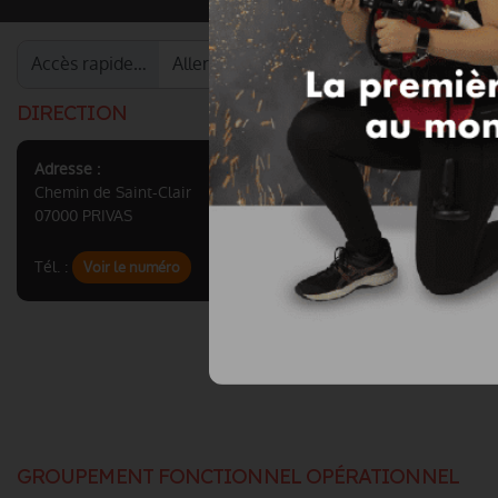
Accès rapide…
DIRECTION
Adresse :
Chemin de Saint-Clair
07000 PRIVAS
Tél. :
Voir le numéro
GROUPEMENT FONCTIONNEL OPÉRATIONNEL