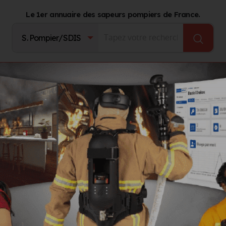
Le 1er annuaire des sapeurs pompiers de France.
Fournisseurs
Catalogue Produits
Journal d'act
els (07. ARDECHE)
Privas (07)
s
LS
GROUPEMENTS TERRITORIAUX
AUTRES ORGANISMES