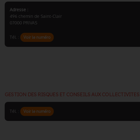
Adresse :
496 chemin de Saint-Clair
07000 PRIVAS
Tél. :
Voir le numéro
GESTION DES RISQUES ET CONSEILS AUX COLLECTIVITES
Tél. :
Voir le numéro