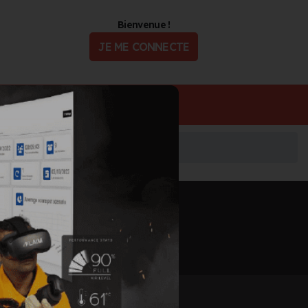
Bienvenue !
JE ME CONNECTE
ualité
Offres d'Emploi
Informations mises à jour le 10 juin 2026
🖨️ IMPRIMER