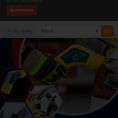
AUTRES ORGANISMES
🖨️ IMPRIMER
Accès rapide…
Go !