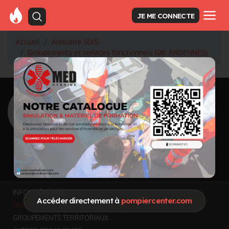
JE ME CONNECTE
Accueil
Annuaire SDIS
Groupements et services fonctionnels (08. ARDENNES)
<
Retour à la liste des SDIS
SDIS Ardennes à
Charleville-Mézières
(08)
Département
ARDENNES
5 224 km² - 273 579 habitants
Informations mises à jour le 11 juil. 2026
INFOS GÉNÉRALES
Accéder directement à
pompiercenter.com
GROUPEMENTS ET SERVICES FONCTIONNELS
GROUPEMENTS TERRITORIAUX