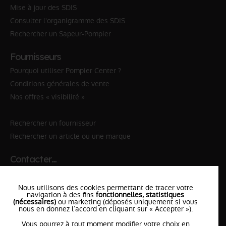
Mise à jour des SDIS
Consulter l'organigramme des SDIS
Rechercher un Sapeur-Pompier
Fournisseurs
Pourquoi utiliser Pompier Center ?
Conditions générales de vente
Nos offres « visibilité »
Rechercher un fournisseur
Rechercher un article ou une marque
Contacter…
✆ 112
№Urgence en Europe
Nous utilisons des cookies permettant de tracer votre
✆ 18
№National Sapeurs-Pompiers
navigation à des fins
fonctionnelles, statistiques
(nécessaires)
ou marketing (déposés uniquement si vous
nous en donnez l’accord en cliquant sur « Accepter »).
le SDIS
le plus proche
Vous pourrez à tout moment modifier votre choix en