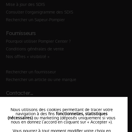
Mise à jour des SDIS
Consulter l'organigramme des SDIS
Rechercher un Sapeur-Pompier
Fournisseurs
Pourquoi utiliser Pompier Center ?
Conditions générales de vente
Nos offres « visibilité »
Rechercher un fournisseur
Rechercher un article ou une marque
Contacter…
✆ 112
№Urgence en Europe
Nous utilisons des cookies permettant de tracer votre
✆ 18
№National Sapeurs-Pompiers
navigation à des fins
fonctionnelles, statistiques
(nécessaires)
ou marketing (déposés uniquement si vous
nous en donnez l’accord en cliquant sur « Accepter »).
le SDIS
le plus proche
Vous pourrez à tout moment modifier votre choix en