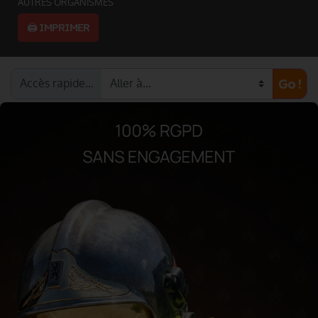
AUTRES ORGANISMES
🖨️ IMPRIMER
Accès rapide…
Go !