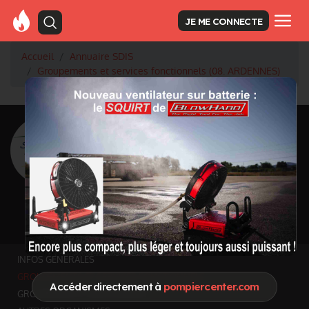
JE ME CONNECTE
Accueil
Annuaire SDIS
Groupements et services fonctionnels (08. ARDENNES)
<
Retour à la liste des SDIS
SDIS Ardennes à
Charleville-Mézières
(08)
Département
ARDENNES
5 224 km² - 273 579 habitants
Informations mises à jour le 11 juil. 2026
INFOS GÉNÉRALES
GROUPEMENTS ET SERVICES FONCTIONNELS
Accéder directement à
pompiercenter.com
GROUPEMENTS TERRITORIAUX