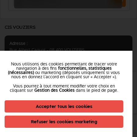
CIS VOUZIERS
Adresse :
Rue Albert Caquot - 08 400 VOUZIERS
Tél. :
Voir le numéro
Nous utilisons des cookies permettant de tracer votre
navigation à des fins
fonctionnelles, statistiques
(nécessaires)
ou marketing (déposés uniquement si vous
nous en donnez l’accord en cliquant sur « Accepter »).
Vous pourrez à tout moment modifier votre choix en
cliquant sur
Gestion des Cookies
dans le pied de page.
Accepter tous les cookies
Vous souhaitez accéder à ces informations ?
Je me connecte
Refuser les cookies marketing