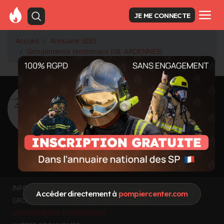
JE ME CONNECTE
Accueil
Annuaire SDIS
Groupements territoriaux (08. ARDENNES)
<
Retour à la liste des SDIS
SDIS Ardennes à
Charleville-Mézières
(08)
Département
ARDENNES
5 224 km² - 273 579 habitants
Informations mises à jour le 11 juil. 2026
INFOS GÉNÉRALES
Accéder directement à
pompiercenter.com
GROUPEMENTS ET SERVICES FONCTIONNELS
GROUPEMENTS TERRITORIAUX