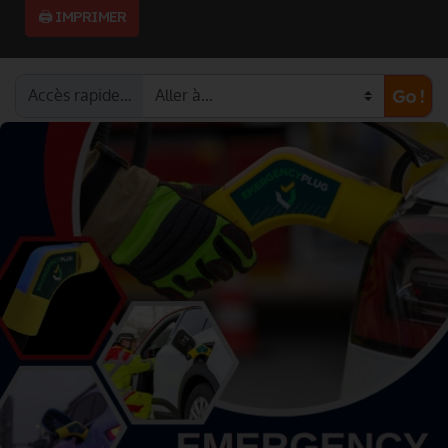
🖨️ IMPRIMER
Accès rapide…
Go !