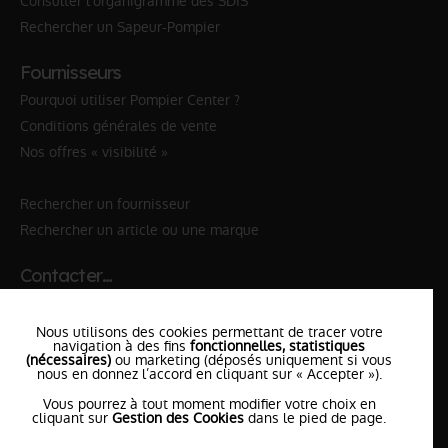
Consulter l'organigramme des SDIS
Rechercher un Sapeur-Pompier
Fournisseurs
Pourquoi utiliser Pompier Center ?
Conditions générales de vente
Nos offres « visibilité »
Rechercher un fournisseur
Rechercher un article ou une marque
Contacter…
✆ 112
№Urgence en Europe
Nous utilisons des cookies permettant de tracer votre
✆ 18
№National Sapeurs-Pompiers
navigation à des fins
fonctionnelles, statistiques
(nécessaires)
ou marketing (déposés uniquement si vous
nous en donnez l’accord en cliquant sur « Accepter »).
le SDIS
le plus proche
Vous pourrez à tout moment modifier votre choix en
l'équipe
PompierCenter
cliquant sur
Gestion des Cookies
dans le pied de page.