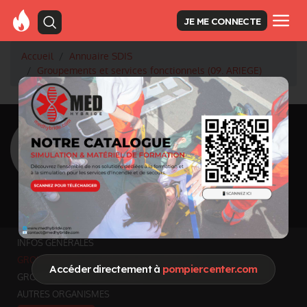
JE ME CONNECTE
Accueil
Annuaire SDIS
Groupements et services fonctionnels (09. ARIEGE)
<
Retour à la liste des SDIS
SDIS Ariège à Foix
(09)
Département
ARIEGE
4890 km² - 153153 habitants
Informations mises à jour le 6 juil. 2026
INFOS GÉNÉRALES
GROUPEMENTS ET SERVICES FONCTIONNELS
Accéder directement à
pompiercenter.com
GROUPEMENTS TERRITORIAUX
AUTRES ORGANISMES