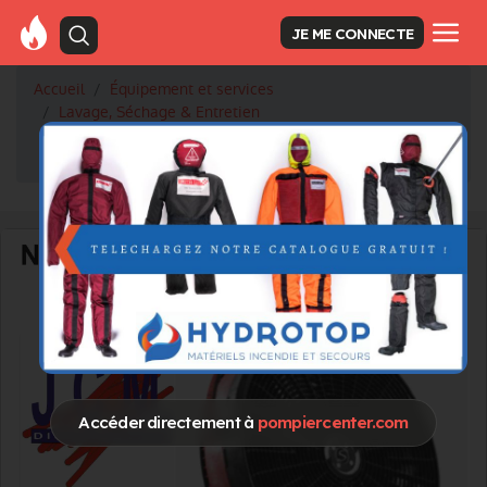
JE ME CONNECTE
Accueil
Équipement et services
Lavage, Séchage & Entretien
ARMOIRE DE SÉCHAGE ET DE DÉSINFECTION 2 PORTE :
ADS2P
Accéder directement à
pompiercenter.com